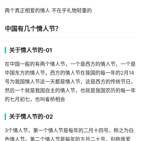
两个真正相爱的情人 不在乎礼物轻重的
中国有几个情人节？
关于情人节的-01
在中国一般的有两个情人节，一个是西方的情人节，一个是
中国东方的情人节，西方的情人节在我国的每一年的2月14
号为我国情人节这一天都是情人节，这是西方的传统节日，
然后一个就是我国自主的情人节，也就是我国农历的每一年
的七月初七，也叫雀桥相会
关于情人节的-02
3个情人节，第一个情人节是每年的二月十四号，称之为白
色情人节。第二个情人节是每年的五月二十号，别称我爱