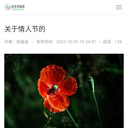
关于情人节的
作者：祝福语
•
发布时间：2023-10-01 15:24:01
•
阅读：139