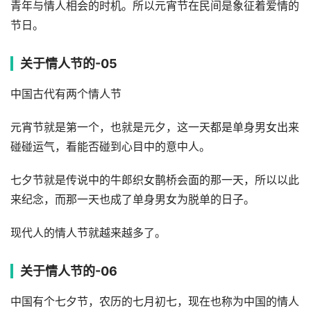
青年与情人相会的时机。所以元宵节在民间是象征着爱情的
节日。
关于情人节的-05
中国古代有两个情人节
元宵节就是第一个，也就是元夕，这一天都是单身男女出来
碰碰运气，看能否碰到心目中的意中人。
七夕节就是传说中的牛郎织女鹊桥会面的那一天，所以以此
来纪念，而那一天也成了单身男女为脱单的日子。
现代人的情人节就越来越多了。
关于情人节的-06
中国有个七夕节，农历的七月初七，现在也称为中国的情人