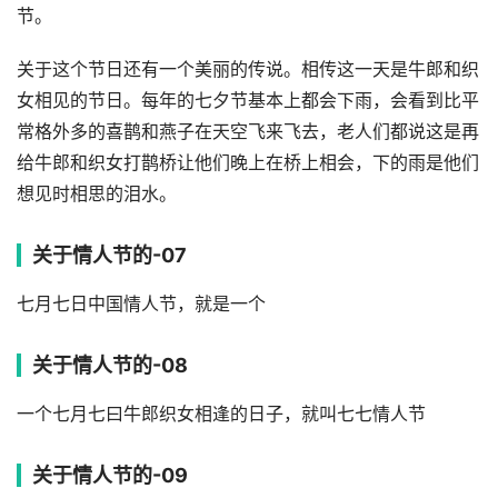
节。
关于这个节日还有一个美丽的传说。相传这一天是牛郎和织
女相见的节日。每年的七夕节基本上都会下雨，会看到比平
常格外多的喜鹊和燕子在天空飞来飞去，老人们都说这是再
给牛郎和织女打鹊桥让他们晚上在桥上相会，下的雨是他们
想见时相思的泪水。
关于情人节的-07
七月七日中国情人节，就是一个
关于情人节的-08
一个七月七曰牛郎织女相逢的日子，就叫七七情人节
关于情人节的-09