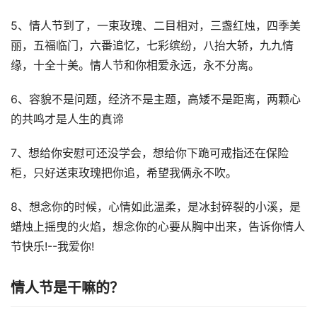
5、情人节到了，一束玫瑰、二目相对，三盏红烛，四季美
丽，五福临门，六番追忆，七彩缤纷，八抬大轿，九九情
缘，十全十美。情人节和你相爱永远，永不分离。
6、容貌不是问题，经济不是主题，高矮不是距离，两颗心
的共鸣才是人生的真谛
7、想给你安慰可还没学会，想给你下跪可戒指还在保险
柜，只好送束玫瑰把你追，希望我俩永不吹。
8、想念你的时候，心情如此温柔，是冰封碎裂的小溪，是
蜡烛上摇曳的火焰，想念你的心要从胸中出来，告诉你情人
节快乐!--我爱你!
情人节是干嘛的？