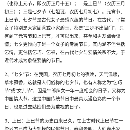
（也称上元节，即农历正月十五）；二是上巳节（农历三月
初三）；三是七夕节（七姐诞，农历七月初七）。元宵节、
上巳节、七夕节是古代女子最感兴趣的节日。在古代，平常
女子特别是大家闺秀或小家碧玉，都是“三步不出闺门”，只
有到了元宵节和上巳节，才可以出来，甚至和男友幽会谈
情；七夕更倾向于是一个女子的专属节日，其内涵不但包括
乞情，更包括乞巧、乞福，在古代七夕与爱情关系不大，于
近代才成为象征爱情的节日。
2、“七夕”节：在我国，农历七月初七的夜晚，天气温暖，
草木飘香，这就是人们俗称的七夕节，也有人称之为“乞巧
节”或“女儿节”，因是牛郎织女一年一度相会的日子，又称为
中国情人节。这是中国传统节日中最具浪漫色彩的一个节
日，也是过去姑娘们最为重视的日子。
3、上巳：上巳节的历史由来已久，在上古时代上巳节在一
些地方已成为大规模的民俗节日，春和景明，人们走出家