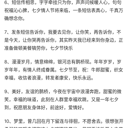
6、短信传相思，字字牵挂只为你，声声问候暖人心，句句
祝福沁心脾，七夕情人节将来临，一条短信表真心，千真万
确想念你。
7、发条短信告诉你，我要去见你，让你笑，再告诉你，不
是今天，让你哭再告诉你，其实昨天我已经来到你身边，正
准备做顿美餐犒劳你，七夕节快乐
8、漫漫岁月，情意绵绵，银河总有鹊桥现。年年岁岁，岁
岁年年，有情人终成眷属。七夕节至，祝：牛郎甜蜜，织女
幸福，收信者浪漫，转发者康安，快乐永远。
9、美好，友谊的鹊桥，今夜在宇宙中浪漫奔跑，甜蜜的微
笑，幸福的味道，此刻在人群里幸福欢跳，又是一年七夕
到，祝愿朋友身体好，前途好，爱情好。
10、梦里，曾几回在月下留连与徘徊，不愿舍去。很想张开