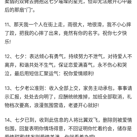
柔弱的双臂去拥抱这七夕璀璨的星光，但却无法敞开心中最
后的那扇“门”。
11、那天我一个人在街上走，雨很大，地很滑，我不小心摔
了跤，把我的心摔了出来，竟然有你的名字。祝你七夕快
乐!
12、七夕：表达倾心有勇气，持续努力不泄气，对待爱人不
离弃，和谐共处不生气，保证恋爱满喜气，永不伤心和哭
泣，最后用短信汇聚运气：祝你爱情顺利!
13、七夕老公准则：收入全部上交，家务主动承包，事事请
示汇报，处处去向明了，应酬统统推掉，加班全部取消，礼
物档次要高，浪漫氛围营造，老婆开心就好!
14、七夕已到，收到此信息的人将比翼双飞，删除则被爱情
包围，回复表明你情场得意，不回证明你忙着约会，储存是