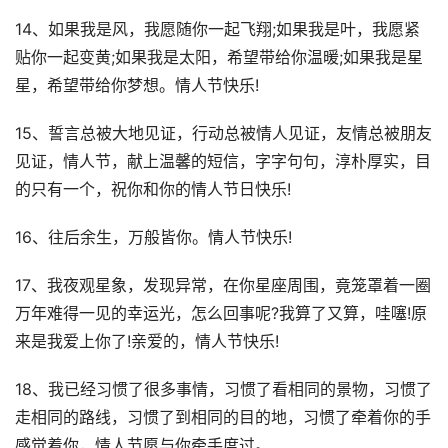
14、如果我是风，我愿随你一起飞翔;如果我是叶，我愿紧
贴你一起变黄;如果我是太阳，希望带给你温暖;如果我是星
星，希望带给你梦想。情人节快乐!
15、誓言总被大地见证，行动总被情人见证，友情总被朋友
见证，情人节，献上温馨的短信，字字句句，淳朴厚实，目
的只有一个，祝你和你的情人节日快乐!
16、往后余生，万般皆你。情人节快乐!
17、我夜观星象，发现异常，在你星座周围，竟笼罩着一圈
万年难得一见的幸运光，怎么回事呢?我算了又算，哇噻!原
来是我爱上你了!亲爱的，情人节快乐!
18、我已经习惯了很多事情，习惯了看相同的景物，习惯了
走相同的路线，习惯了到相同的目的地，习惯了牵着你的手
感觉着你，情人节愿与你牵手度过。