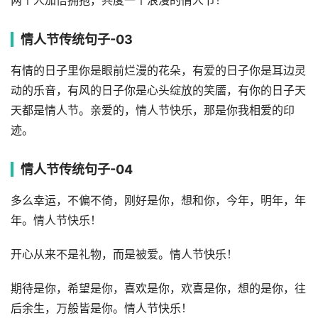
两个人加倍拥抱，共度一个浪漫的情人节！
情人节传统句子-03
有情的日子里你是眼前烂漫的花朵，有爱的日子你是耳边灵
动的乐音，有风的日子你是心头绽放的笑靥，有你的日子天
天都是情人节。亲爱的，情人节快乐，那是你我相爱的印
迹。
情人节传统句子-04
多么幸运，不偏不倚，刚好是你，想和你，今年，明年，年
年。情人节快乐！
开心从来不是礼物，而是被爱。情人节快乐！
期待是你，希望是你，喜欢是你，欢喜是你，想的是你，往
后余生，万般皆是你。情人节快乐！