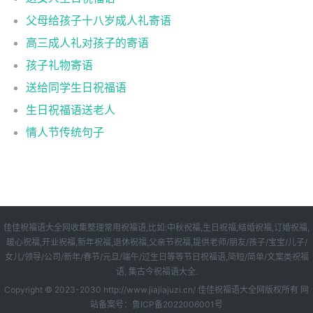
父母给孩子十八岁成人礼寄语
高三成人礼对孩子的寄语
孩子礼物寄语
送给同学生日祝福语
生日祝福语送老人
情人节传统句子
佳佳祝福语大全网收集整理常用祝福语,比如:中秋祝福,生日祝福,结婚祝福,订婚祝福,
暖心祝福,开业祝福,新年祝福,退休祝福,父亲节祝福,提供老师/朋友/孩子/宝宝/儿子/
女儿/领导/公司/新年/春节/元旦/端午/过生日等等节日祝福语,简短/简单/文案类祝福
语, 集古今祝福语大全.
Copyright © 2023-2030 http://www.jiajiajuzi.cn/ 佳佳祝福语大全网版权所有 网
站备案号：鲁ICP备2022006001号