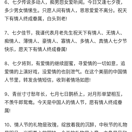
6、七夕传说多动人，痴男怨女爱听闻。今日又逢七夕夜，
多少男女情愫生。只愿人间有情人，恩恩爱爱不离分。祝天
下有情人终成眷属，白头到老!
7、七夕佳节，我谨代表月老先生祝天下有情人、无情人、
痴情人、薄情人、豪情人、寡情人、多情人、真情人七夕节
快乐，愿天下有情人终成眷属!
8、七夕将到，有爱情的继续甜蜜，寻爱情的一切如意，追
爱情的上演好戏，没爱情的也别泄气。在这个美丽的中国情
人节里，转发含情短信，收到者情场如愿!
9、青丝寸寸愁年长，七月七日鹊桥上，对月形单望相互，
不羡牛郎鸳鸯。今天是中国人的情人节，愿有情人终成眷
属!
10、情人节的礼物是玫瑰，绽放着我的沉醉，中秋节的礼物