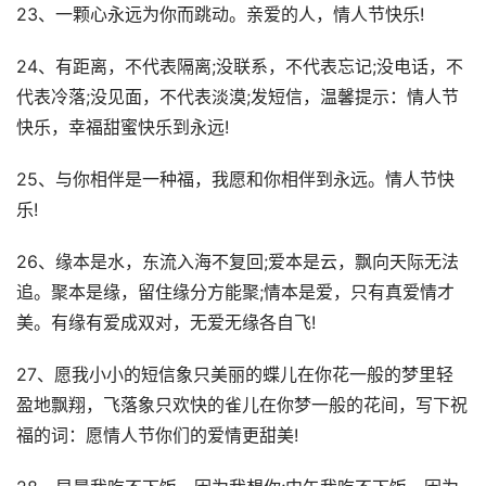
23、一颗心永远为你而跳动。亲爱的人，情人节快乐!
24、有距离，不代表隔离;没联系，不代表忘记;没电话，不
代表冷落;没见面，不代表淡漠;发短信，温馨提示：情人节
快乐，幸福甜蜜快乐到永远!
25、与你相伴是一种福，我愿和你相伴到永远。情人节快
乐!
26、缘本是水，东流入海不复回;爱本是云，飘向天际无法
追。聚本是缘，留住缘分方能聚;情本是爱，只有真爱情才
美。有缘有爱成双对，无爱无缘各自飞!
27、愿我小小的短信象只美丽的蝶儿在你花一般的梦里轻
盈地飘翔，飞落象只欢快的雀儿在你梦一般的花间，写下祝
福的词：愿情人节你们的爱情更甜美!