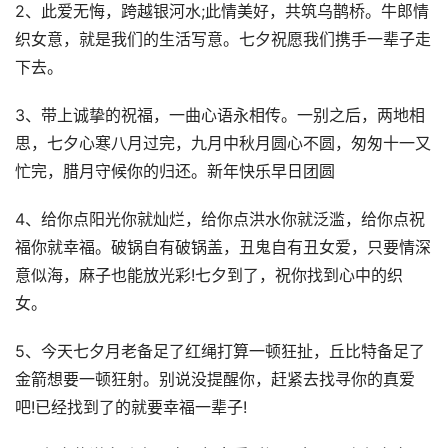
2、此爱无悔，跨越银河水;此情美好，共筑乌鹊桥。牛郎情
织女意，就是我们的生活写意。七夕祝愿我们携手一辈子走
下去。
3、带上诚挚的祝福，一曲心语永相传。一别之后，两地相
思，七夕心寒八月过完，九月中秋月圆心不圆，匆匆十一又
忙完，腊月守候你的归还。新年快乐早日团圆
4、给你点阳光你就灿烂，给你点洪水你就泛滥，给你点祝
福你就幸福。破锅自有破锅盖，丑鬼自有丑女爱，只要情深
意似海，麻子也能放光彩!七夕到了，祝你找到心中的织
女。
5、今天七夕月老备足了红绳打算一顿狂扯，丘比特备足了
金箭想要一顿狂射。别说没提醒你，赶紧去找寻你的真爱
吧!已经找到了的就要幸福一辈子!