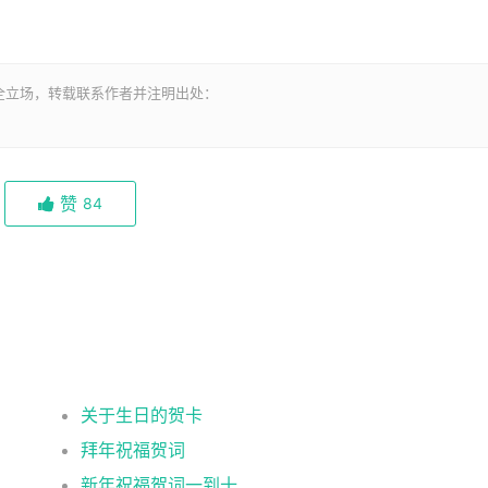
全立场，转载联系作者并注明出处：
赞
84
关于生日的贺卡
拜年祝福贺词
新年祝福贺词一到十