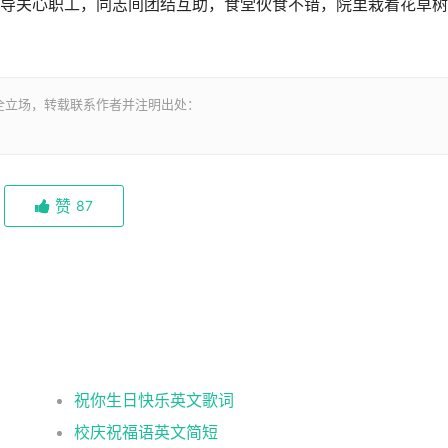
导关心职工，同志间团结互助，食堂伙食不错，院里栽着花草树
全立场，转载联系作者并注明出处：
赞
87
祝你生日快乐英文歌词
校庆祝福语英文简短