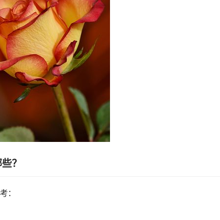
哪些？
考：
。