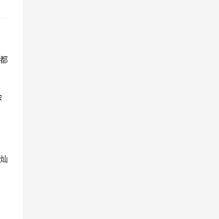
都
会
灿