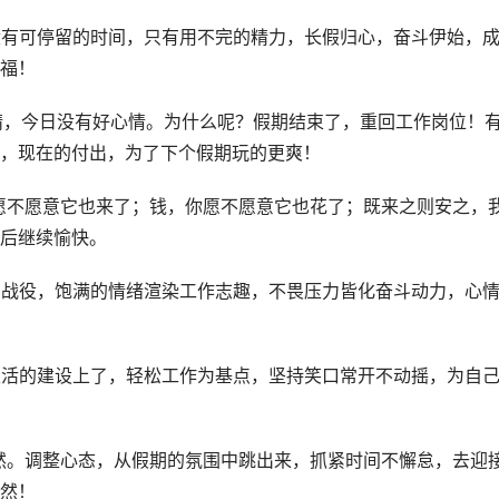
没有可停留的时间，只有用不完的精力，长假归心，奋斗伊始，
福！
旧晴，今日没有好心情。为什么呢？假期结束了，重回工作岗位！
，现在的付出，为了下个假期玩的更爽！
你愿不愿意它也来了；钱，你愿不愿意它也花了；既来之则安之，
后继续愉快。
的战役，饱满的情绪渲染工作志趣，不畏压力皆化奋斗动力，心
生活的建设上了，轻松工作为基点，坚持笑口常开不动摇，为自
依然。调整心态，从假期的氛围中跳出来，抓紧时间不懈怠，去迎
然！