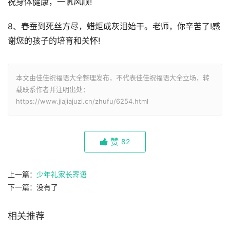
祝身体健康，一帆风顺!
8、春蚕到死丝方尽，蜡炬成灰泪始干。老师，你辛苦了!感
谢您的孩子的培育和关怀!
本文由佳佳祝福语大全整理发布，不代表佳佳祝福语大全立场，转
载联系作者并注明出处：
https://www.jiajiajuzi.cn/zhufu/6254.html
赞
82
上一篇：
少年礼家长寄语
下一篇：没有了
相关推荐