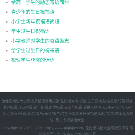
给高一学生的励志寄语简短
青少年的生日祝福语
小学生新年祝福语简短
学生过生日祝福语
小学教师对学生的寄语励志
给学生过生日的祝福语
祝贺学生获奖的话语
佳佳祝福语大全网收集整理常用祝福语,比如:中秋祝福,生日祝福,结婚祝福,订婚祝福,
暖心祝福,开业祝福,新年祝福,退休祝福,父亲节祝福,提供老师/朋友/孩子/宝宝/儿子/
女儿/领导/公司/新年/春节/元旦/端午/过生日等等节日祝福语,简短/简单/文案类祝福
语, 集古今祝福语大全.
Copyright © 2023-2030 http://www.jiajiajuzi.cn/ 佳佳祝福语大全网版权所有 网
站备案号：鲁ICP备2022006001号