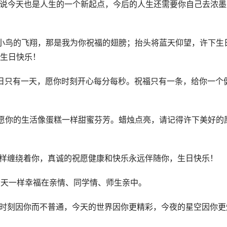
要说今天也是人生的一个新起点，今后的人生还需要你自己去浓墨
小鸟的飞翔，那是我为你祝福的翅膀；抬头将蓝天仰望，许下生
生日快乐！
日只有一天，愿你时刻开心每分每秒。祝福只有一条，给你一个
愿你的生活像蛋糕一样甜蜜芬芳。蜡烛点亮，请记得许下美好的
那样缠绕着你，真诚的祝愿健康和快乐永远伴随你，生日快乐！
今天一样幸福在亲情、同学情、师生亲中。
的时刻因你而不普通，今天的世界因你更精彩，今夜的星空因你更