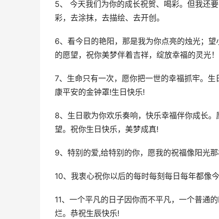
5、 今天我们为你的成长祝贺、喝彩。但我还
彩，去涂抹，去描绘、去开创。
6、看今日的艳阳，那是我为你点亮的烛光；望
的愿望，祝你美梦伴着吉祥，绽放幸福的灵光！
7、生命只有一次，愿你把一世的幸福抓牢。生
康平安的金钟罩!生日快乐!
8、生日歌为你欢乐奏响，快乐幸福伴你成长。
望。祝你生日快乐，美梦成真!
9、特别的爱,给特别的你，愿我的祝福像阳光
10、我衷心祝你以后的每时每刻每日每年都像
11、一个平凡的日子因你而不平凡，一个普通
烂。恭祝生辰快乐!