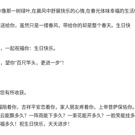
你像那一树绿叶,在晨风中舒展快乐的心情,在春光体味幸福的生活
福送给你，虽然只是一缕春风，带给你的却是整个春天。生日快
学，一起祝福你：生日快乐。
，望你“百尺竿头，更进一步”！
您有所收获。
福陪着你，吉祥平安恋着你，家人朋友疼着你，上帝菩萨保佑你
云能飘多久？一阵雨能下多久？一束花能开多久？一脸笑能挂多
福多久！祝生日快乐，天天进步！