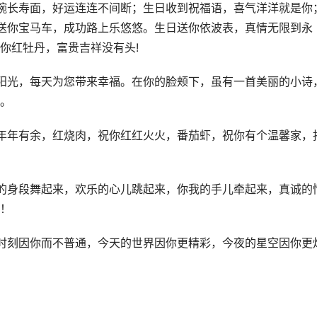
碗长寿面，好运连连不间断；生日收到祝福语，喜气洋洋就是你
送你宝马车，成功路上乐悠悠。生日送你依波表，真情无限到永
你红牡丹，富贵吉祥没有头!
阳光，每天为您带来幸福。在你的脸颊下，虽有一首美丽的小诗
。
年年有余，红烧肉，祝你红红火火，番茄虾，祝你有个温馨家，
的身段舞起来，欢乐的心儿跳起来，你我的手儿牵起来，真诚的
！
时刻因你而不普通，今天的世界因你更精彩，今夜的星空因你更