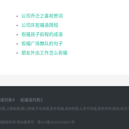
公司乔迁之喜祝贺词
公司庆祝福语简短
祝福孩子前程的成语
祝福广场舞队的句子
朋友外出工作怎么祝福
语列表4
祝福语列表5
,订婚祝福,暖心祝福,开业祝福,新年祝福,退休祝福,父亲节祝福,提供老师/朋友/孩子/宝
佳佳祝福语大全网版权所有 网站备案号：鲁ICP备2022006001号