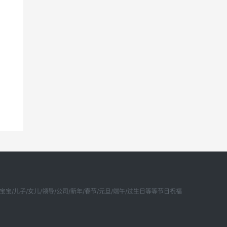
宝/儿子/女儿/领导/公司/新年/春节/元旦/端午/过生日等等节日祝福