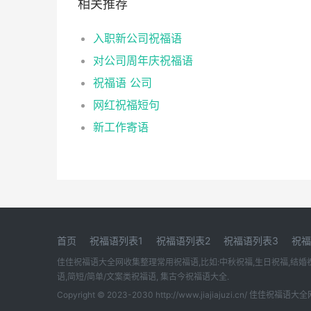
相关推荐
入职新公司祝福语
对公司周年庆祝福语
祝福语 公司
网红祝福短句
新工作寄语
首页
祝福语列表1
祝福语列表2
祝福语列表3
祝福
佳佳祝福语大全网收集整理常用祝福语,比如:中秋祝福,生日祝福,结婚祝福
语,简短/简单/文案类祝福语, 集古今祝福语大全.
Copyright © 2023-2030 http://www.jiajiajuzi.cn/ 