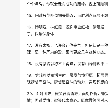
个个障碍，你就会走向成功的巅峰。祝上班顺利
15、困难只能吓倒懦夫懒汉，而胜利永远属于
16、黎明送一抹红霞，祝你事业红艳；清晨送
了，保暖保身体！
17、没有表扬，也许会让你丧气，但是却是一
理，是一种严肃的爱，菜鸟更应具有这种心态。
18、没有激流就称不上勇进，没有山峰则谈不
19、梦想可以激活生命，爆发气愤但愿，拓展
现梦想而奋斗。梦想是奋斗的动力，实现梦想的
20、面对困难，微笑含着勇敢；面对挫折，微
情；面对爱情，微笑代表真心。愿你微笑面对人