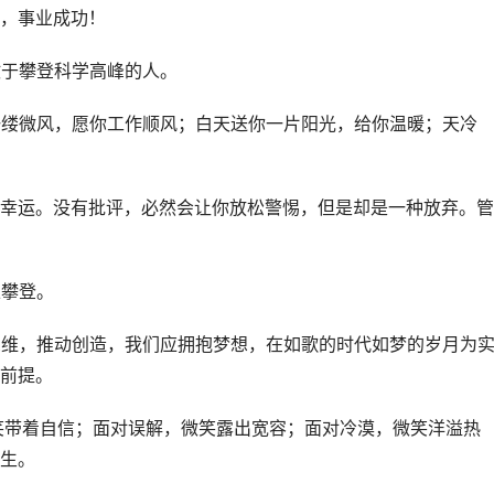
，事业成功！
敢于攀登科学高峰的人。
一缕微风，愿你工作顺风；白天送你一片阳光，给你温暖；天冷
种幸运。没有批评，必然会让你放松警惕，但是却是一种放弃。管
上攀登。
思维，推动创造，我们应拥抱梦想，在如歌的时代如梦的岁月为
前提。
笑带着自信；面对误解，微笑露出宽容；面对冷漠，微笑洋溢热
生。