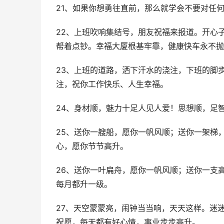
21、如果你想勇往直前，那么就学会不要对任
22、上班吹响集结号，朋友祝福来报道。开心
帮着点钞。幸福大厦根基牢靠，健康快车永不抛
23、上班的道路，洒下汗水的浇注，下班的脚
注，祝你工作快乐、人生幸福。
24、身材顺，魅力十足人见人爱！思想顺，足
25、送你一艘船，愿你一帆风顺；送你一架梯
心，愿你节节高升。
26、送你一叶扁舟，愿你一帆风顺；送你一支
每月都升一级。
27、天空蒙蒙亮，闹钟当当响，天天这样。迷
祝愿，每天都有好心情，事业步步高升。