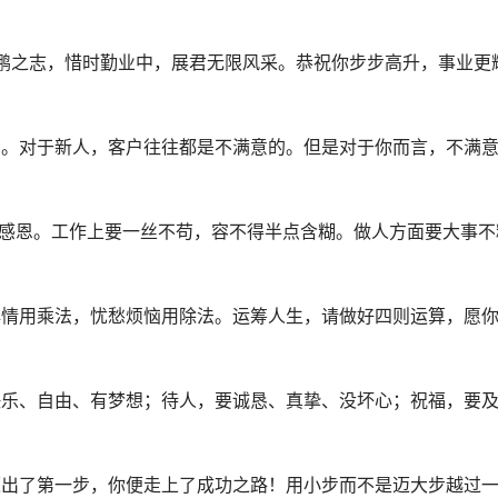
鹏之志，惜时勤业中，展君无限风采。恭祝你步步高升，事业更
户。对于新人，客户往往都是不满意的。但是对于你而言，不满
先感恩。工作上要一丝不苟，容不得半点含糊。做人方面要大事不
心情用乘法，忧愁烦恼用除法。运筹人生，请做好四则运算，愿
快乐、自由、有梦想；待人，要诚恳、真挚、没坏心；祝福，要
迈出了第一步，你便走上了成功之路！用小步而不是迈大步越过