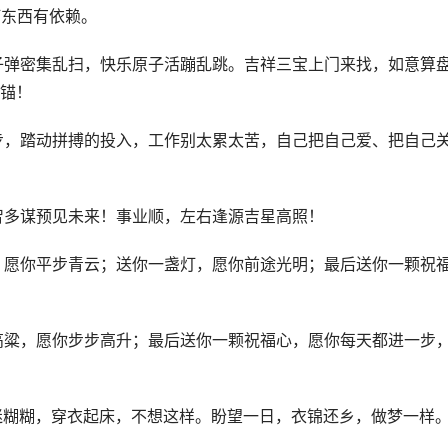
何东西有依赖。
子弹密集乱扫，快乐原子活蹦乱跳。吉祥三宝上门来找，如意算
锚！
步，踏动拼搏的投入，工作别太累太苦，自己把自己爱、把自己
智多谋预见未来！事业顺，左右逢源吉星高照！
，愿你平步青云；送你一盏灯，愿你前途光明；最后送你一颗祝
高粱，愿你步步高升；最后送你一颗祝福心，愿你每天都进一步
迷糊糊，穿衣起床，不想这样。盼望一日，衣锦还乡，做梦一样