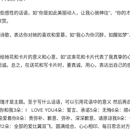
些感性的话语，如“你是如此美丽动人，让我心驰神往”、“你的
欣赏。
诗歌，表达你对她的喜欢和爱慕，如“我心为你沉醉，如醒如梦”
给她花和卡片的意义和心意，如“这束花和卡片代表了我真挚的
坦诚。总之，在送花和写卡片时，要真诚、用心，表达出自己的
瑰才是主题。至于写什么话语，可以引用花语中的意义 然后再
和我3朵：I LOVE YOU4朵：誓言、承诺5朵：无悔6朵：顺
偷爱着你8朵：贵弥补、歉意、弥补、深深歉意、请原谅我9朵：
世12朵：全部的爱比翼双飞、圆满组合、心心相印、每日思念对方