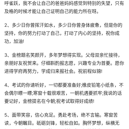
呼雀跃，我不会让自己的爸爸妈妈感觉到特别的失望，只有
及格的时候才能让自己证明自己的能力所在呀。
2、多少日你曾挥汗如水，多少日你曾身体疲惫，但是你的
坚持，你的努力打动了自己，打动了内心的坚持，祝你成
功，加油!
3、金榜题名笑颜开，多年梦想得实现。父母双亲忙接待，
亲朋好友祝贺来。仔细斟酌报志愿，兴趣专业为首要。愿你
进得学府再努力，学成归来报社会。祝前程似锦!
4、考试的你请听好，一切都要准备好;橡皮铅笔小纸条，不
会偶尔瞟一瞟;寒窗十载很艰苦，一朝机遇要抓牢;我说的话
要记好，金榜提名在今朝;祝考试取得好成绩!
5、面带笑容，信心充足。勇赴考场，绝不言输。寒窗苦
读，今朝瞩目。砥砺剑锋，轻松自如。胸怀梦想，纵横无