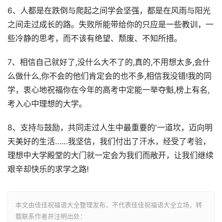
6、人都是在跌倒与爬起之间学会坚强，都是在风雨与阳光
之间走过成长的路。失败所能带给你的只应是一些教训，一
些冷静的思考，而不该有绝望、颓废、不知所措。
7、相信自己就好了,没什么大不了的,真的,不用想太多,会什
么做什么,你不会的他们肯定会的也不多,相信我没错!我的同
学，衷心地祝福你在今年的高考中定能一举夺魁,榜上有名,
考入心中理想的大学。
8、支持与鼓励，共同走过人生中最重要的'一道坎，迈向明
天美好的生活……我坚信，我们付出了汗水，经受了考验，
理想中大学殿堂的大门就一定会为我们而敞开，让我们继续
艰辛却快乐的求学之路!
本文由佳佳祝福语大全整理发布，不代表佳佳祝福语大全立场，转
载联系作者并注明出处：