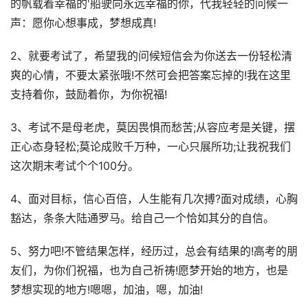
的帆载着幸福的'船驶向永远幸福的你，代我轻轻的问候一
声：愿你心想事成，梦想成真!
2、就要考试了，希望我的问候短信会为你送去一份轻松清
爽的心情，不要太紧张哦!不然可会把答案忘掉的!我在这里
支持着你，鼓励着你，为你祝福!
3、考试不是母老虎，莫因畏惧而愁苦;从容应考是关键，摆
正心态身轻松;莫论成败千万种，一心只展所功;让我祝我们
这次期末考试个个100分。
4、面对目标，信心百倍，人生能有几次搏?面对成绩，心胸
豁达，条条大陆通罗马。给自己一个恰如其分的自信。
5、努力吧!不管结果怎样，经历过，总会有结果的!高考的朋
友们，为你们祝福，也为自己祈祷!愿梦开始的地方，也是
梦想实现的地方!嗯嗯，加油，嗯，加油!