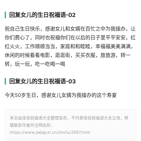
回复女儿的生日祝福语-02
祝自己生日快乐，感谢女儿和女婿在百忙之中为我操办，让
你们费心了，同时也祝福你们在以后的日子里平平安安，红
红火火，工作顺顺当当，家庭和和睦睦，幸福福美美满满，
休闲的时候看看电影，逛逛街，买买衣服，旅旅游，转一
转，玩一玩，吃一吃喝一喝
回复女儿的生日祝福语-03
今天50岁生日，感谢女儿女婿为我操办的这个寿宴
本文由佳佳祝福语大全整理发布，不代表佳佳祝福语大全立场，转
载联系作者并注明出处：
https://www.jiajiajuzi.cn/zhufu/2697.html