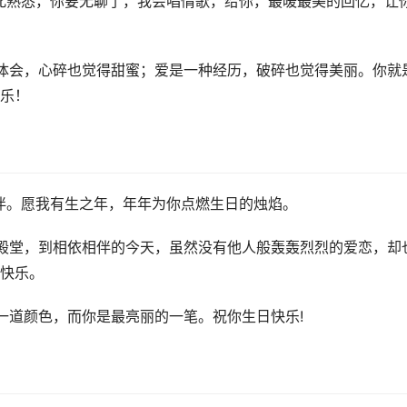
此熟悉，你要无聊了，我会唱情歌，给你，最暖最美的回忆，让
体会，心碎也觉得甜蜜；爱是一种经历，破碎也觉得美丽。你就
乐！
伴。愿我有生之年，年年为你点燃生日的烛焰。
殿堂，到相依相伴的今天，虽然没有他人般轰轰烈烈的爱恋，却
快乐。
一道颜色，而你是最亮丽的一笔。祝你生日快乐!