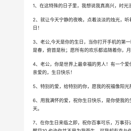
1、在这特殊的日子里，我想说我真高兴，时光
2、就让今天宁静的夜晚，点着淡淡的烛光，听
日！
3、老公,今天是你的生日，当你打开手机的第
是春，俯首是秋；愿所有的欢乐都追随着你，月
4、老公，你是世界上最幸福的男人！有一个爱
亲爱的，生日快乐！
5、特别的爱，给特别的你，愿我的祝福像阳光
6、用我满怀的爱，祝你生日快乐，是你使我的
天。
7、在你生日来临之即，祝你百事可乐，万事芬
醒目10.也许你并不是为我而生，可我却有幸