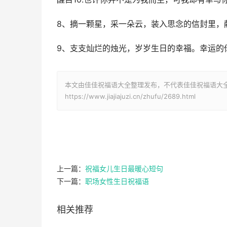
8、摘一颗星，采一朵云，装入思念的信封里，
9、支支灿烂的烛光，岁岁生日的幸福。幸运的
本文由佳佳祝福语大全整理发布，不代表佳佳祝福语大
https://www.jiajiajuzi.cn/zhufu/2689.html
上一篇：
祝福女儿生日最暖心短句
下一篇：
职场女性生日祝福语
相关推荐