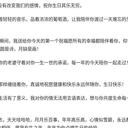
没有改变我们的感情，祝你生日其乐无穷。
着轻轻的音乐，品着浓浓的葡萄酒，让我陪伴你渡过一天难忘的
一瞬间，我送给你今天的第一个祝福愿所有的幸福都陪伴着你，仰
圆是诗，月缺是画！
你的老婆守着对你一生一世的承诺，每一年的今天陪你一起走过
那样缠绕着你，真诚地祝愿健康和快乐永远伴随你，生日快乐！
生活有了意义，我对你的情无法用言语表达，想与你共度生命每
达，天天哇哈哈，月月乐百事，年年高乐高，心情似雪碧，永远
与你相伴。愿我有生之年，年年为你点燃生日的烛焰。