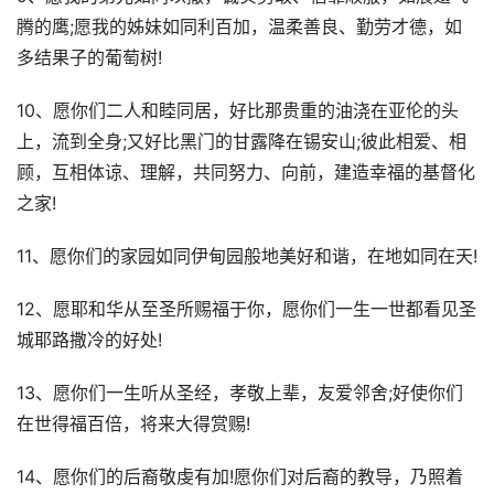
腾的鹰;愿我的姊妹如同利百加，温柔善良、勤劳才德，如
多结果子的葡萄树!
10、愿你们二人和睦同居，好比那贵重的油浇在亚伦的头
上，流到全身;又好比黑门的甘露降在锡安山;彼此相爱、相
顾，互相体谅、理解，共同努力、向前，建造幸福的基督化
之家!
11、愿你们的家园如同伊甸园般地美好和谐，在地如同在天!
12、愿耶和华从至圣所赐福于你，愿你们一生一世都看见圣
城耶路撒冷的好处!
13、愿你们一生听从圣经，孝敬上辈，友爱邻舍;好使你们
在世得福百倍，将来大得赏赐!
14、愿你们的后裔敬虔有加!愿你们对后裔的教导，乃照着