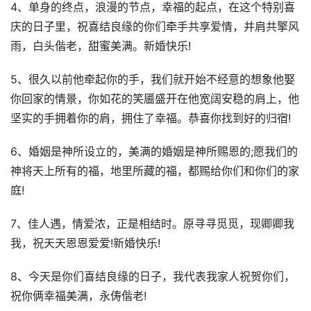
4、单身的终点，浪漫的节点，幸福的起点，在这个特别喜
庆的日子里，祝喜结良缘的你们牵手共享爱情，并肩共擎风
雨，白头偕老，甜蜜美满。新婚快乐!
5、很久以前他牵起你的手，我们就开始不经意的想象他娶
你回家的情景，你如花的笑靥盛开在他宽阔安稳的肩上，他
坚实的手拥着你的肩，拥住了幸福。恭喜你找到好的归宿!
6、婚姻是神所设立的，美满的婚姻是神所赐恩的;愿我们的
神将天上所有的福，地里所藏的福，都赐给你们和你们的家
庭!
7、佳人遇，情爱浓，正是相结时。原寻寻觅觅，现卿卿我
我，祝天天恩恩爱爱!新婚快乐!
8、今天是你们喜结良缘的日子，我代表我家人祝贺你们，
祝你俩幸福美满，永俦偕老!