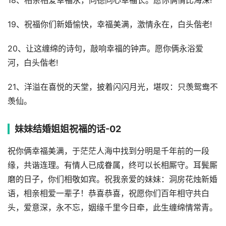
18、相亲相爱幸福永，同德同心幸福长。愿你俩情比海深!
19、祝福你们新婚愉快，幸福美满，激情永在，白头偕老!
20、让这缠绵的诗句，敲响幸福的钟声。愿你俩永浴爱
河，白头偕老!
21、洋溢在喜悦的天堂，披着闪闪月光，堪叹：只羡鸳鸯不
羡仙。
妹妹结婚姐姐祝福的话-02
祝你俩幸福美满，于茫茫人海中找到分明是千年前的一段
缘，共谐连理。有情人已成眷属，终可以长相厮守。耳鬓厮
磨的日子，你们相敬如宾。祝我亲爱的妹妹：洞房花烛新婚
语，相亲相爱一辈子！恭喜恭喜，祝愿你们百年相守共白
头，爱意深，永不忘，姻缘千里今日牵，此生缠绵情常青。