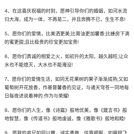
4、在这喜庆祝福的时刻，愿神引导你们的婚姻，如河水流
归大海，成为一体，不再是二，并且奔腾不已，生生不息!
5、愿你们的爱情，比美洒更美;比膏油更加馨香;比蜂房下滴
的蜜更甜;且比极贵的珍宝更加宝贵!
6、愿你们真诚的相爱之火，如初升的太阳，越久越旺;让众
水也不能熄灭，大水也不能淹没!
7、愿你们的爱情生活，如同无花果树的果子渐渐成熟;又如
葡萄树开花放香，作基督馨香的见证，与诸天穹苍一同地每
日每夜述说着神的.作为与荣耀!
8、愿你们的人生，像《诗篇》般地优美，像《箴言书》般
地智慧，像《传道书》般地虔诚，像《雅歌书》般地和睦!
9、愿我的弟兄如同以撒，诚实勇敢、信靠顺服，如展翅飞