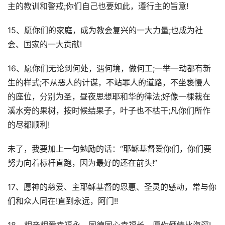
主的教训和警戒;你们自己也要如此，遵行主的旨意!
15、愿你们的家庭，成为教会复兴的一大力量;也成为社
会、国家的一大贡献!
16、愿你们无论到何处，遇何境，做何工;一举一动都有新
生的样式;不从恶人的计谋，不站罪人的道路，不坐亵慢人
的座位，分别为圣，昼夜思想耶和华的律法;好像一棵栽在
溪水旁的果树，按时候结果子，叶子也不枯干;凡你们所作
的尽都顺利!
未了，我要加上一句勉励的话：“耶稣基督爱你们，你们要
努力向着标杆直跑，因为最好的还在前头!”
17、愿神的慈爱、主耶稣基督的恩惠、圣灵的感动，常与你
们和众人同在!直到永远，阿门!!