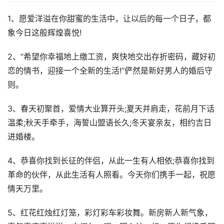
1、愿爱洋溢在你甜蜜的生活中，让以后的每一个日子，都
象今日这般辉煌喜悦!
2、“希望你幸福地上缴工资，爽快地交出存折密码，藏好初
恋的情书，迎接一个全新的生活!”俨然是新好男人的婚后守
则。
3、春天初聚首，爱情大业算开头;夏天并肩走，花前月下话
温柔;秋天手牵手，海誓山盟语长久;冬天宴亲友，相约吉日
进婚楼。
4、恭喜你找到长征的伴侣，从此一生有人相依;恭喜你找到
革命的伙伴，从此生活有人照看。今天你们携手一起，祝愿
情天万里。
5、红花红烛红灯笼，彩灯彩车彩妆舞。新房新人新气象，