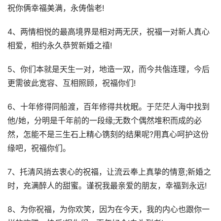
祝你俩幸福美满，永俦偕老!
4、两情相悦的最高境界是相对两无厌，祝福一对新人真心
相爱，相约永久恭贺新婚之禧!
5、你们本就是天生一对，地造一双，而今共偕连理，今后
更需彼此宽容、互相照顾，祝福你们!
6、十年修得同船渡，百年修得共枕眠。于茫茫人海中找到
他/她，分明是千年前的一段缘;无数个偶然堆积而成的必
然，怎能不是三生石上精心镌刻的结果呢?用真心呵护这份
缘吧，祝福你们。
7、托清风捎去衷心的祝福，让流云奉上真挚的情意;新婚之
时，充满醉人的甜蜜。谨祝我最亲爱的朋友，幸福到永远!
8、为你祝福，为你欢笑，因为在今天，我的内心也跟你一