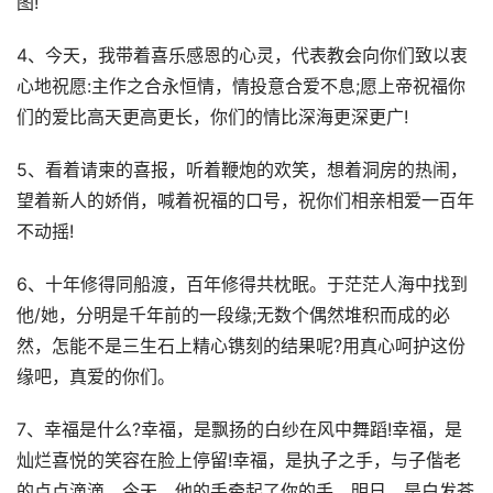
图!
4、今天，我带着喜乐感恩的心灵，代表教会向你们致以衷
心地祝愿:主作之合永恒情，情投意合爱不息;愿上帝祝福你
们的爱比高天更高更长，你们的情比深海更深更广!
5、看着请柬的喜报，听着鞭炮的欢笑，想着洞房的热闹，
望着新人的娇俏，喊着祝福的口号，祝你们相亲相爱一百年
不动摇!
6、十年修得同船渡，百年修得共枕眠。于茫茫人海中找到
他/她，分明是千年前的一段缘;无数个偶然堆积而成的必
然，怎能不是三生石上精心镌刻的结果呢?用真心呵护这份
缘吧，真爱的你们。
7、幸福是什么?幸福，是飘扬的白纱在风中舞蹈!幸福，是
灿烂喜悦的笑容在脸上停留!幸福，是执子之手，与子偕老
的点点滴滴。今天，他的手牵起了你的手，明日，是白发苍