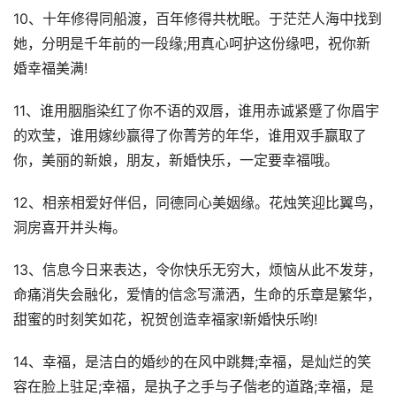
10、十年修得同船渡，百年修得共枕眠。于茫茫人海中找到
她，分明是千年前的一段缘;用真心呵护这份缘吧，祝你新
婚幸福美满!
11、谁用胭脂染红了你不语的双唇，谁用赤诚紧蹙了你眉宇
的欢莹，谁用嫁纱赢得了你菁芳的年华，谁用双手赢取了
你，美丽的新娘，朋友，新婚快乐，一定要幸福哦。
12、相亲相爱好伴侣，同德同心美姻缘。花烛笑迎比翼鸟，
洞房喜开并头梅。
13、信息今日来表达，令你快乐无穷大，烦恼从此不发芽，
命痛消失会融化，爱情的信念写潇洒，生命的乐章是繁华，
甜蜜的时刻笑如花，祝贺创造幸福家!新婚快乐哟!
14、幸福，是洁白的婚纱的在风中跳舞;幸福，是灿烂的笑
容在脸上驻足;幸福，是执子之手与子偕老的道路;幸福，是