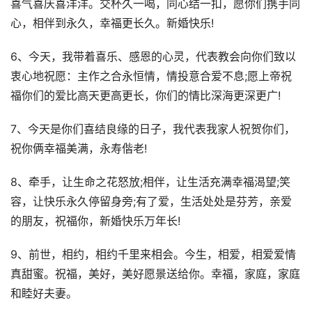
喜气喜庆喜洋洋。交杯久一喝，同心结一扣，愿你们携手同
心，相伴到永久，幸福更长久。新婚快乐!
6、今天，我带着喜乐、感恩的心灵，代表教会向你们致以
衷心地祝愿：主作之合永恒情，情投意合爱不息;愿上帝祝
福你们的爱比高天更高更长，你们的情比深海更深更广!
7、今天是你们喜结良缘的日子，我代表我家人祝贺你们，
祝你俩幸福美满，永寿偕老!
8、牵手，让生命之花怒放;相伴，让生活充满幸福渴望;笑
容，让快乐永久停留身旁;有了爱，生活处处是芬芳，亲爱
的朋友，祝福你，新婚快乐万年长!
9、前世，相约，相约千里来相会。今生，相爱，相爱爱情
真甜蜜。祝福，美好，美好愿景送给你。幸福，家庭，家庭
和睦好夫妻。