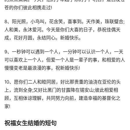
苍的你们彼此相携走过!
8、阳光照，小鸟叫，花含笑，喜事到。天作美，珠联璧合;
人和美，永沐爱河。今天是你们大喜的日子，恭祝佳偶天
成，花好月圆，永结同心。新婚快乐。
9、一秒钟可以遇到一个人，一分钟可以认识一个人，一天
可以喜欢上一个人，但爱一个人是一辈子的事，和相爱的人
慢慢变老是最浪漫的事，祝新婚快乐!
10、愿你们二人和睦同居，好比那贵重的油浇在亚伦的头
上，流到全身;又好比黑门的甘露降在锡安山;彼此相爱相
顾，互相体谅理解，共同努力向前，建造幸福的基督化之
家!
祝福女生结婚的短句