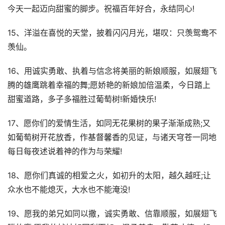
今天一起迈向甜蜜的脚步。祝福百年好合，永结同心!
15、洋溢在喜悦的天堂，披着闪闪月光，堪叹：只羡鸳鸯不
羡仙。
16、用诚实勇敢、执着与信念将美丽的新娘顺服，如展翅飞
腾的雄鹰跳着幸福的舞;愿娇艳的新娘加倍温柔，今日踏上
甜蜜道路，多子多福胜过葡萄树!新婚快乐!
17、愿你们的爱情生活，如同无花果树的果子渐渐成熟;又
如葡萄树开花放香，作基督馨香的见证，与诸天穹苍一同地
每日每夜述说着神的作为与荣耀!
18、愿你们真诚的相爱之火，如初升的太阳，越久越旺;让
众水也不能熄灭，大水也不能淹没!
19、愿我的弟兄如同以撒，诚实勇敢、信靠顺服，如展翅飞