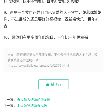
样的欢腾、快乐!祝你们，百年好合!白头到老!
9、遇见一个爱自己并且自己又爱的人不容易，羡慕你嫉妒
你，不过最想的还是要好好祝福你，祝新婚快乐，百年好
合!
10、愿你们有更多周年纪念日，一年比一年更幸福。
本文由佳佳祝福语大全整理发布，不代表佳佳祝福语大全立场，转
载联系作者并注明出处：
https://www.jiajiajuzi.cn/zhufu/2376.html
赞
182
上一篇：
祝福新人结婚的朋友圈
下一篇：
上级领导结婚祝福语