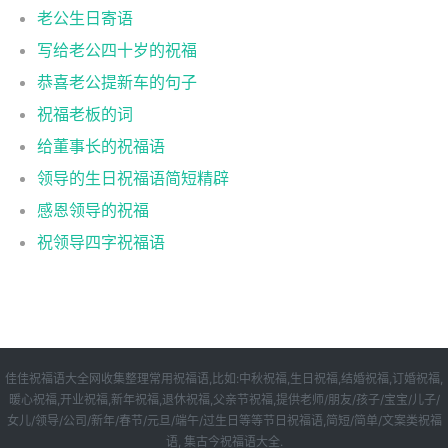
老公生日寄语
写给老公四十岁的祝福
恭喜老公提新车的句子
祝福老板的词
给董事长的祝福语
领导的生日祝福语简短精辟
感恩领导的祝福
祝领导四字祝福语
佳佳祝福语大全网收集整理常用祝福语,比如:中秋祝福,生日祝福,结婚祝福,订婚祝福,
暖心祝福,开业祝福,新年祝福,退休祝福,父亲节祝福,提供老师/朋友/孩子/宝宝/儿子/
女儿/领导/公司/新年/春节/元旦/端午/过生日等等节日祝福语,简短/简单/文案类祝福
语, 集古今祝福语大全.