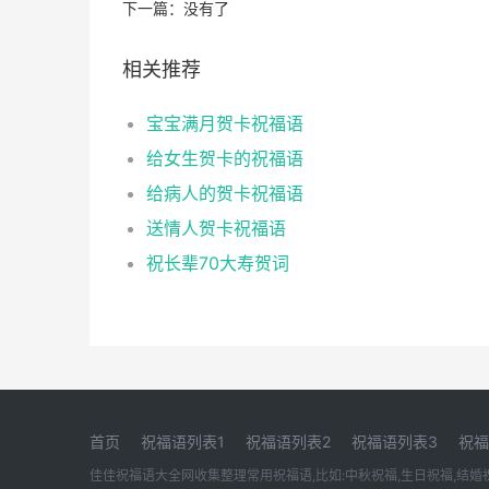
下一篇：没有了
相关推荐
宝宝满月贺卡祝福语
给女生贺卡的祝福语
给病人的贺卡祝福语
送情人贺卡祝福语
祝长辈70大寿贺词
首页
祝福语列表1
祝福语列表2
祝福语列表3
祝福
佳佳祝福语大全网收集整理常用祝福语,比如:中秋祝福,生日祝福,结婚祝福