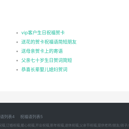
vip客户生日祝福贺卡
送花的贺卡祝福语简短朋友
送母亲贺卡上的寄语
父亲七十岁生日贺词简短
恭喜长辈娶儿媳妇贺词
语列表4
祝福语列表5
,订婚祝福,暖心祝福,开业祝福,新年祝福,退休祝福,父亲节祝福,提供老师/朋友/孩子/宝