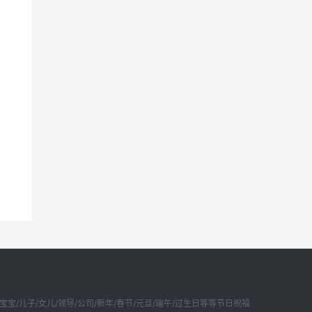
宝/儿子/女儿/领导/公司/新年/春节/元旦/端午/过生日等等节日祝福