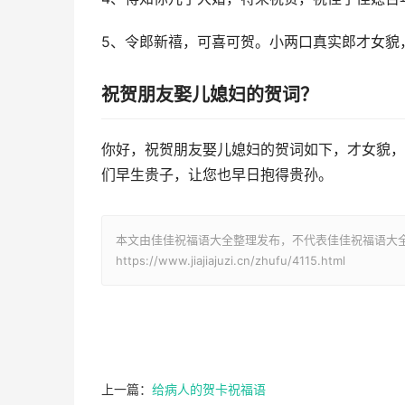
5、令郎新禧，可喜可贺。小两口真实郎才女貌
祝贺朋友娶儿媳妇的贺词？
你好，祝贺朋友娶儿媳妇的贺词如下，才女貌，
们早生贵子，让您也早日抱得贵孙。
本文由佳佳祝福语大全整理发布，不代表佳佳祝福语大
https://www.jiajiajuzi.cn/zhufu/4115.html
上一篇：
给病人的贺卡祝福语