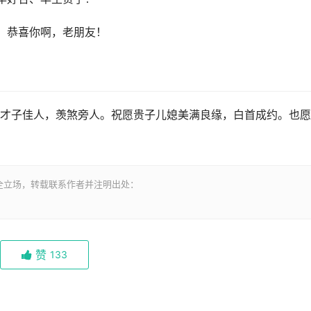
，恭喜你啊，老朋友！
才子佳人，羡煞旁人。祝愿贵子儿媳美满良缘，白首成约。也愿
全立场，转载联系作者并注明出处：
赞
133