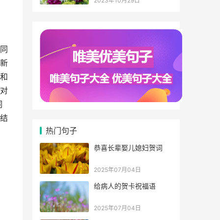
2023年10月29日
同
新
和
对
词
结
热门句子
恭喜长辈娶儿媳妇贺词
2025年07月04日
给病人的贺卡祝福语
2025年07月04日