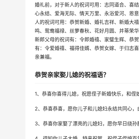
婚礼前，对于新人的祝词可用：志同道合、喜结
心永结、爱海无际、情天万里、永浴爱河、恩意
人的祝词可用：恭贺新婚、婚礼吉祥、新婚大禧
鸣、鸳鸯福禄、丝萝春秋、花好月圆、并蒂荣华
新郎父母的祝词有：令郎婚禧、家璧生辉、恭贺
有：令爱婚禧、福得佳婿、恭贺女嫁、于归志喜
亲兼福。
恭贺亲家娶儿媳的祝福语？
1、恭喜你喜得儿媳，祝愿侄子新婚快乐，和侄
2、恭喜恭喜，愿你儿子和儿媳妇永结共同心，
3、恭喜你家娶了漂亮的儿媳妇，愿你早日绕孙
4、得知你儿子大婚，特来祝贺，祝侄子侄媳百