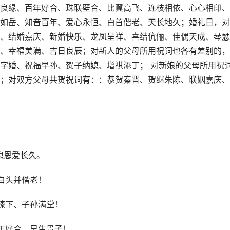
良缘、百年好合、珠联壁合、比翼高飞、连枝相依、心心相印、
如岳、知音百年、爱心永恒、白首偕老、天长地久；婚礼日，对
、结婚嘉庆、新婚快乐、龙凤呈祥、喜结伉俪、佳偶天成、琴瑟
、幸福美满、吉日良辰；对新人的父母所用祝词也各有差别的，
字婚、祝福早孙、贺子纳媳、增祺添丁； 对新娘的父母所用祝
；对双方父母共贺祝词有：：恭贺秦晋、贺继朱陈、联姻嘉庆、
媳恩爱长久。
白头并偕老！
膝下、子孙满堂！
年好合、早生贵子！