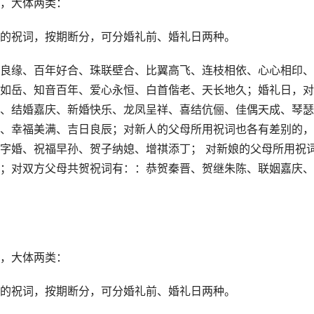
，大体两类：
的祝词，按期断分，可分婚礼前、婚礼日两种。
良缘、百年好合、珠联壁合、比翼高飞、连枝相依、心心相印、
如岳、知音百年、爱心永恒、白首偕老、天长地久；婚礼日，对
、结婚嘉庆、新婚快乐、龙凤呈祥、喜结伉俪、佳偶天成、琴瑟
、幸福美满、吉日良辰；对新人的父母所用祝词也各有差别的，
字婚、祝福早孙、贺子纳媳、增祺添丁； 对新娘的父母所用祝
；对双方父母共贺祝词有：：恭贺秦晋、贺继朱陈、联姻嘉庆、
，大体两类：
的祝词，按期断分，可分婚礼前、婚礼日两种。