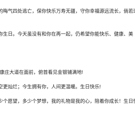
的晦气四处逃亡，保你快乐万寿无疆，守你幸福源远流长，倘若
你生日。今天虽没有和你在再一起，仍希望你能快乐、健康、美
见康庄大道在面前，俯首看见金银铺满地!
空更灿烂；今生拥有你，人间更温暖。生日快乐!
少个愿望，多少个梦想，我的礼物是我的心，陪着你成长！生日