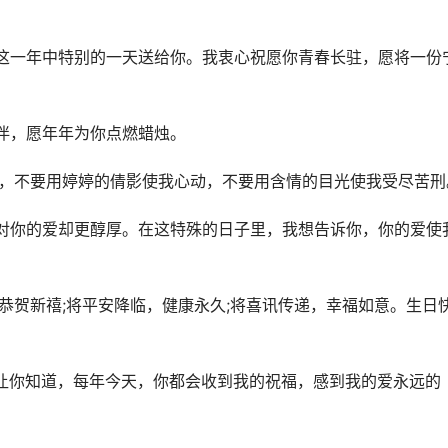
这一年中特别的一天送给你。我衷心祝愿你青春长驻，愿将一份
伴，愿年年为你点燃蜡烛。
迷，不要用婷婷的倩影使我心动，不要用含情的目光使我受尽苦刑
对你的爱却更醇厚。在这特殊的日子里，我想告诉你，你的爱使
恭贺新禧;将平安降临，健康永久;将喜讯传递，幸福如意。生日
让你知道，每年今天，你都会收到我的祝福，感到我的爱永远的