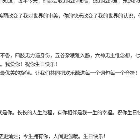
你知道，每年今天，你都会收到我的祝福，感到我的爱，永远的爱
美丽改变了我对世界的审美，你的快乐改变了我的世界的认识，
不香，四肢无力遍身伤，五谷杂粮难入肠，六神无主惟念想，七
。我爱你！祝你生日快乐！
最优美的旋律。让我们共同把欢乐融进每一个词句每一个音符！
就是你。长长的人生旅程，有你相伴是我一生的幸福。祝你生日
空更灿烂；今生拥有你，人间更温暖。生日快乐！