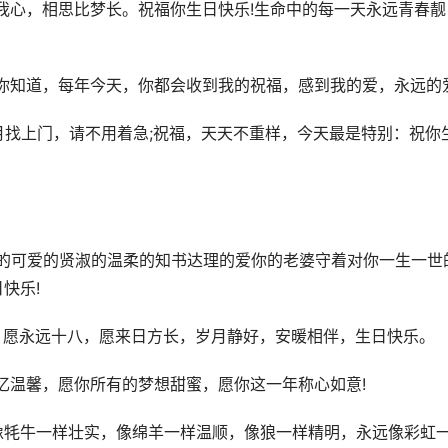
我心，相思比梦长。祝福你生日快乐!生命中的每一天永远青春靓
你知道，每年今天，你都会收到我的祝福，感到我的爱，永远的爱
月找上门，请不用着急;祝福，天天不重样，今天最是特别：祝你
丽的可爱的贤淑的温柔的知书达理的爱你的老婆守着对你一生一世
快乐!
，愿永远十八，愿来日方长，岁月静好，安暖相伴，生日快乐。
忆温馨，愿你所有的梦想甜蜜，愿你这一年称心如意!
，像牦牛一样壮实，像绵羊一样温顺，像狼一样精明，永远像彩虹