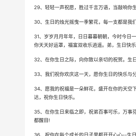
29、轻轻一声祝愿，胜过千言万语，当敲响你
30、生日的烛光摇曳一季繁花，每一支都是我
31、岁岁月月年年，日日暮暮朝朝，今时今日
你天天好运罩，福富双收乐逍遥。弟，生日快乐
32、在你生日之际，向你致以亲切的祝贺。生
33、我们祝你欢庆这一天，愿你生日的快乐与分
34、愿我的祝福是一朵鲜花，盛开在你的天空
达，祝你生日快乐。
35、在你生日来临之即，祝弟百事可乐，万事
都醒目!
36、祝你在每个成长的日子里都开开心心--生