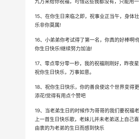
九万来给你祝福，可惜这些我都没有，只能用一
15、在你生日来临之即，祝事业正当午，身体
乐非你莫属!
16、小弟弟你考试得了第一名，你真的好棒啊
你生日快乐!继续努力加油!
17、零点零分零一秒，我的祝福刚刚好，昨夜
祝你生日快乐，万事如意。
18、祝你生日快乐，你的善良使这个世界变得
添花!觉得有用点个赞吧
19、当老弟生日的时候作为哥哥的我们要祝福
上一首生日快乐歌，老妹儿并未老弟送上自己喜
由衷的为老弟的生日而感到快乐