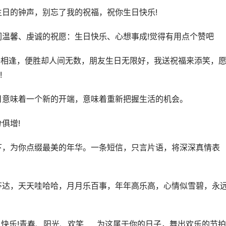
生日的钟声，别忘了我的祝福，祝你生日快乐!
们温馨、虔诚的祝愿：生日快乐、心想事成!觉得有用点个赞吧
一相逢，便胜却人间无数，朋友生日无限好，我送祝福来添笑，
!
日意味着一个新的开端，意味着重新把握生活的机会。
俱增!
下，为你点缀最美的年华。一条短信，只言片语，将深深真情表
芬达，天天哇哈哈，月月乐百事，年年高乐高，心情似雪碧，永
日快乐!青春、阳光、欢笑……为这属于你的日子，舞出欢乐的节