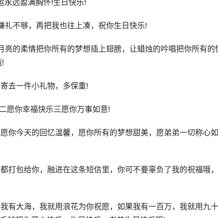
永远盈满胸怀!生日快乐!
嫌礼不够，再把我也往上凑，祝你生日快乐!
月亮的柔情把你所有的梦想插上翅膀，让蜡烛的吟唱把你所有的
!
寄去一件小礼物，多保重!
二愿你幸福快乐三愿你万事如意!
，愿你今天的回忆温馨，愿你所有的梦想甜美，愿弟弟一切称心
福都打包给你，融进在这条短信里，你可不要辜负了我的祝福哦
果我有大海，我就用浪花为你祝愿，如果我有一百万，我就用九