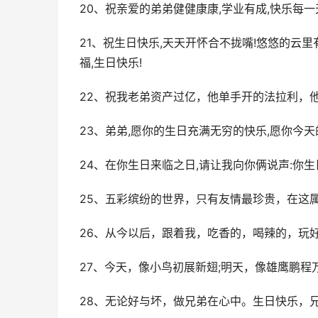
20、祝亲爱的弟弟健健康康,学业有成,快乐每一天
21、祝生日快乐,天天开怀合不拢嘴!悠悠的云
福,生日快乐!
22、祝我老弟资产过亿，他单手开的法拉利，
23、弟弟,愿你的生日充满无穷的快乐,愿你今天
24、在你生日来临之日,请让我向你俩说声:你生
25、五彩缤纷的世界，只有友情最珍贵，在这
26、从今以后，跟着我，吃香的，喝辣的，玩好的
27、今天，像小鸟初展新翅;明天，像雄鹰鹏程
28、无论好与坏，做兄弟在心中。生日快乐，