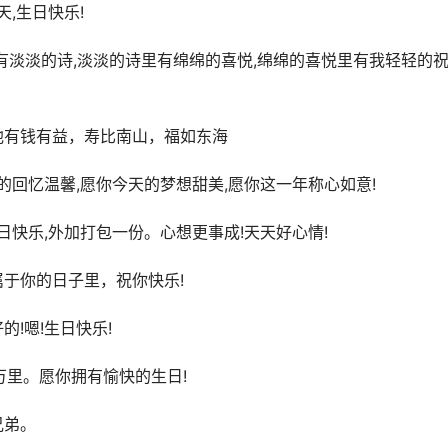
,生日快乐!
里有淡淡的诗,淡淡的诗里有绵绵的喜悦,绵绵的喜悦里有我轻轻的
他有钱有益，寿比南山，福如东海
的回忆温馨,愿你今天的梦想甜美,愿你这一年称心如意!
日快乐,外加打包一份。心想更事成!天天好心情!
属于你的日子里，祝你快乐!
!嗯!生日快乐!
万里。愿你拥有愉快的生日!
兄弟。