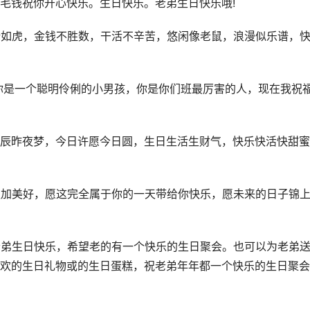
毛钱祝你开心快乐。生日快乐。老弟生日快乐哦!
壮如虎，金钱不胜数，干活不辛苦，悠闲像老鼠，浪漫似乐谱，
!你是一个聪明伶俐的小男孩，你是你们班最厉害的人，现在我祝
星辰昨夜梦，今日许愿今日圆，生日生活生财气，快乐快活快甜
更加美好，愿这完全属于你的一天带给你快乐，愿未来的日子锦
老弟生日快乐，希望老的有一个快乐的生日聚会。也可以为老弟
欢的生日礼物或的生日蛋糕，祝老弟年年都一个快乐的生日聚会