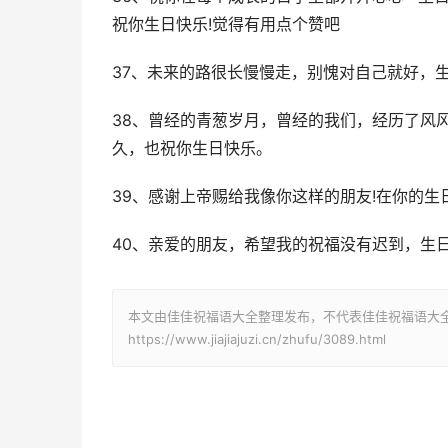
祝你生日快乐!觉得有用点个赞吧
37、未来的路很长慢慢走，别愧对自己就好，
38、曾经的青葱岁月，曾经的我们，经历了风
久，也祝你生日快乐。
39、感谢上帝赐给我像你这样的朋友!在你的生
40、亲爱的朋友，希望我的祝福没有迟到，生
本文由佳佳祝福语大全整理发布，不代表佳佳祝福语大
https://www.jiajiajuzi.cn/zhufu/3089.html