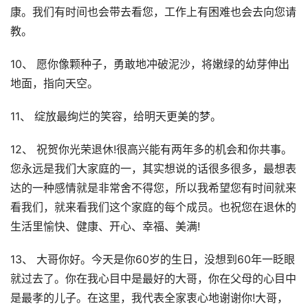
康。我们有时间也会带去看您，工作上有困难也会去向您请
教。
10、 愿你像颗种子，勇敢地冲破泥沙，将嫩绿的幼芽伸出
地面，指向天空。
11、 绽放最绚烂的笑容，给明天更美的梦。
12、 祝贺你光荣退休!很高兴能有两年多的机会和你共事。
您永远是我们大家庭的一，其实想说的话很多很多，最想表
达的一种感情就是非常舍不得您，所以我希望您有时间就来
看我们，就来看我们这个家庭的每个成员。也祝您在退休的
生活里愉快、健康、开心、幸福、美满!
13、 ⼤哥你好。今天是你60岁的⽣⽇，没想到60年⼀眨眼
就过去了。你在我⼼⽬中是最好的⼤哥，你在⽗母的⼼⽬中
是最孝的⼉⼦。在这⾥，我代表全家衷⼼地谢谢你!⼤哥，