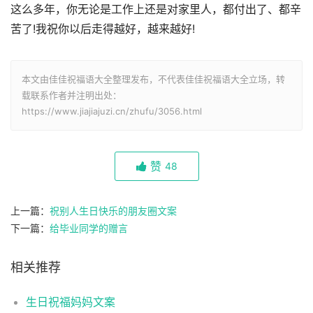
这么多年，你⽆论是⼯作上还是对家⾥⼈，都付出了、都⾟
苦了!我祝你以后⾛得越好，越来越好!
本文由佳佳祝福语大全整理发布，不代表佳佳祝福语大全立场，转
载联系作者并注明出处：
https://www.jiajiajuzi.cn/zhufu/3056.html
赞
48
上一篇：
祝别人生日快乐的朋友圈文案
下一篇：
给毕业同学的赠言
相关推荐
生日祝福妈妈文案