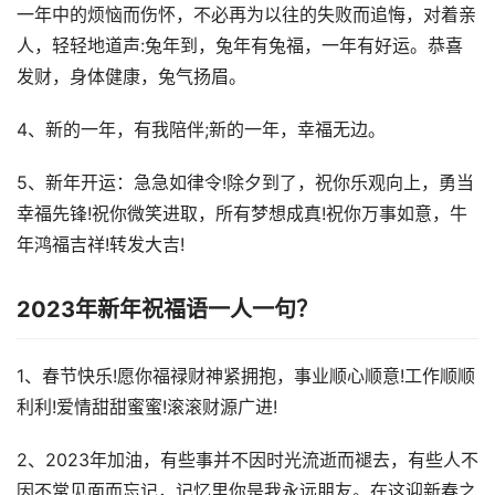
一年中的烦恼而伤怀，不必再为以往的失败而追悔，对着亲
人，轻轻地道声:兔年到，兔年有兔福，一年有好运。恭喜
发财，身体健康，兔气扬眉。
4、新的一年，有我陪伴;新的一年，幸福无边。
5、新年开运：急急如律令!除夕到了，祝你乐观向上，勇当
幸福先锋!祝你微笑进取，所有梦想成真!祝你万事如意，牛
年鸿福吉祥!转发大吉!
2023年新年祝福语一人一句？
1、春节快乐!愿你福禄财神紧拥抱，事业顺心顺意!工作顺顺
利利!爱情甜甜蜜蜜!滚滚财源广进!
2、2023年加油，有些事并不因时光流逝而褪去，有些人不
因不常见面而忘记，记忆里你是我永远朋友。在这迎新春之