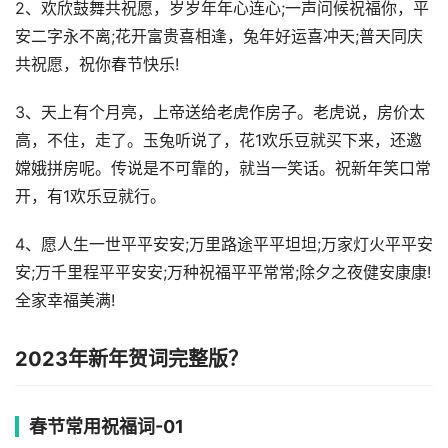
2、欢欣鼓舞共祝愿，岁岁年年心连心;一声问候祝福你，平
安二字永不离;花开富贵喜相逢，兔年好运喜冲天;普天同庆
共祝愿，祝你春节快乐!
3、天上有个月亮，上帝送给老虎作房子。老虎说，房价太
高，不住，走了。玉兔听说了，花1欢乐豆就买下来，还邀
嫦娥拼房呢。传说是不可靠的，就当一笑话。祝新年笑口常
开，有1欢乐豆就行。
4、愿人生一世平平安安;万里路途平平坦坦;万家灯火平平安
安;万千里程平平安安;万种祝福平平常常;除夕之夜健安康康!
全家幸福美满!
2023年新年贺词完整版？
春节常用祝福词-01