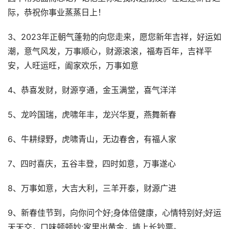
际，恭祝你事业蒸蒸日上！
3、2023年正朝气蓬勃的向您走来，愿您新年吉祥，好运如
潮，意气风发，万事顺心，财源滚滚，福寿百年，吉祥平
安，人旺运旺，阖家欢乐，万事如意
4、恭喜发财，财源亨通，金玉满堂，喜气洋洋
5、龙吟国瑞，虎啸年丰，龙兴华夏，燕舞新春
6、牛耕绿野，虎啸青山，无边春舍，有福人家
7、四时喜庆，五谷丰登，四时如意，万事遂心
8、万事如意，大吉大利，三羊开泰，财源广进
9、新春佳节到，向你问个好;身体倍健康，心情特别好;好运
天天交，口味顿顿妙;家里出黄金，墙上长钞票。