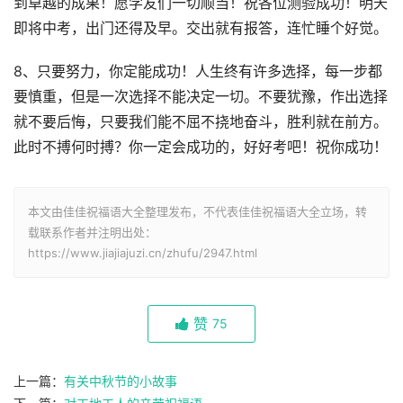
到卓越的成果！愿学友们一切顺当！祝各位测验成功！明天
即将中考，出门还得及早。交出就有报答，连忙睡个好觉。
8、只要努力，你定能成功！人生终有许多选择，每一步都
要慎重，但是一次选择不能决定一切。不要犹豫，作出选择
就不要后悔，只要我们能不屈不挠地奋斗，胜利就在前方。
此时不搏何时搏？你一定会成功的，好好考吧！祝你成功！
本文由佳佳祝福语大全整理发布，不代表佳佳祝福语大全立场，转
载联系作者并注明出处：
https://www.jiajiajuzi.cn/zhufu/2947.html
赞
75
上一篇：
有关中秋节的小故事