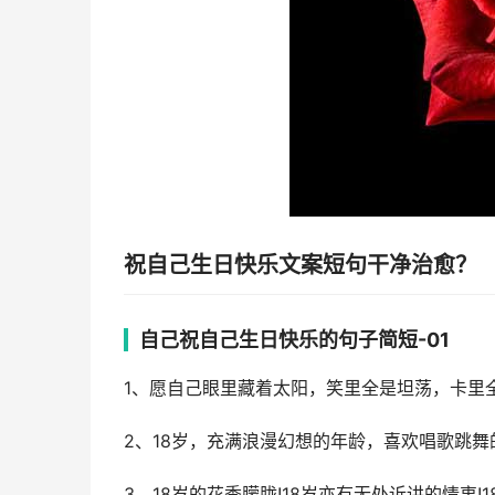
祝自己生日快乐文案短句干净治愈？
自己祝自己生日快乐的句子简短-01
1、愿自己眼里藏着太阳，笑里全是坦荡，卡里
2、18岁，充满浪漫幻想的年龄，喜欢唱歌跳
3、18岁的花季朦胧!18岁亦有无处诉讲的情衷!