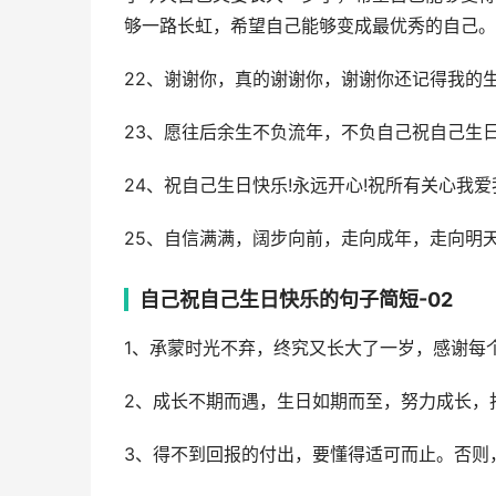
够一路长虹，希望自己能够变成最优秀的自己。
22、谢谢你，真的谢谢你，谢谢你还记得我的
23、愿往后余生不负流年，不负自己祝自己生
24、祝自己生日快乐!永远开心!祝所有关心我
25、自信满满，阔步向前，走向成年，走向明
自己祝自己生日快乐的句子简短-02
1、承蒙时光不弃，终究又长大了一岁，感谢每
2、成长不期而遇，生日如期而至，努力成长，
3、得不到回报的付出，要懂得适可而止。否则