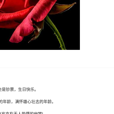
全是钞票，生日快乐。
舞的年龄，满怀雄心壮志的年龄。
18岁亦有无人能懂的幽梦!