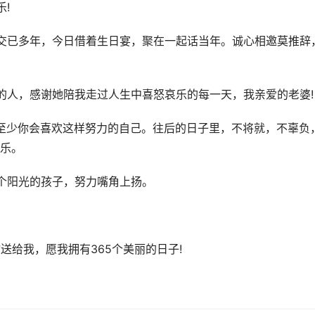
!
交已多年，今日借着生日宴，聚在一起话当年。诚心相邀莫推辞
的人，感谢她陪我走过人生中喜怒哀乐的每一天，我亲爱的老婆!
至少你会喜欢这样努力的自己。往后的日子里，不将就，不辜负
乐。
个阳光的孩子，努力嘴角上扬。
送给我，愿我拥有365个美丽的日子!