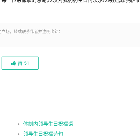
座每一位最诚挚的感谢,以及对我奶奶生日再次示以最虔诚的祝福!
全立场，转载联系作者并注明出处：
赞
51
体制内领导生日祝福语
领导生日祝福诗句