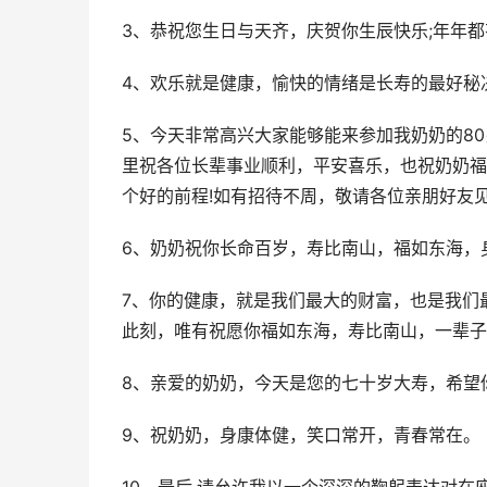
3、恭祝您生日与天齐，庆贺你生辰快乐;年年
4、欢乐就是健康，愉快的情绪是长寿的最好秘
5、今天非常高兴大家能够能来参加我奶奶的8
里祝各位长辈事业顺利，平安喜乐，也祝奶奶福
个好的前程!如有招待不周，敬请各位亲朋好友
6、奶奶祝你长命百岁，寿比南山，福如东海，
7、你的健康，就是我们最大的财富，也是我们
此刻，唯有祝愿你福如东海，寿比南山，一辈子
8、亲爱的奶奶，今天是您的七十岁大寿，希望你
9、祝奶奶，身康体健，笑口常开，青春常在。