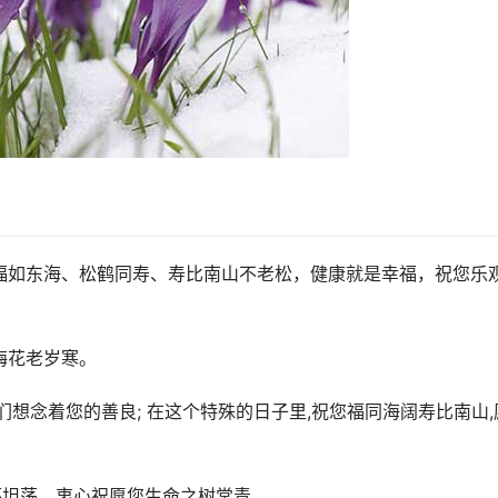
福如东海、松鹤同寿、寿比南山不老松，健康就是幸福，祝您乐
梅花老岁寒。
人们想念着您的善良; 在这个特殊的日子里,祝您福同海阔寿比南山,
怀坦荡，衷心祝愿您生命之树常青。