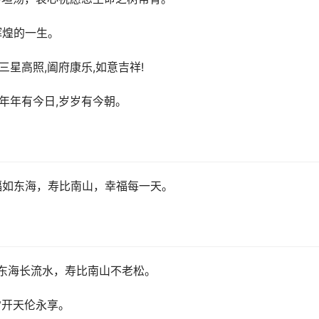
辉煌的一生。
星高照,阖府康乐,如意吉祥!
,年年有今日,岁岁有今朝。
福如东海，寿比南山，幸福每一天。
如东海长流水，寿比南山不老松。
常开天伦永享。