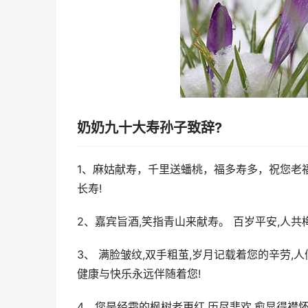
奶奶九十大寿孙子致辞?
1、麻姑献寿，千里送蟠桃，福多寿多，祝您老
长寿!
2、嘉宾旨酒,笑指青山来献寿。 百岁平安,人共
3、 满脸皱纹,双手粗茧,岁月记载着您的辛劳,
健康与快乐永远伴随着您!
4、您是经霜的枫树老更红,历尽悲欢,愈显得襟