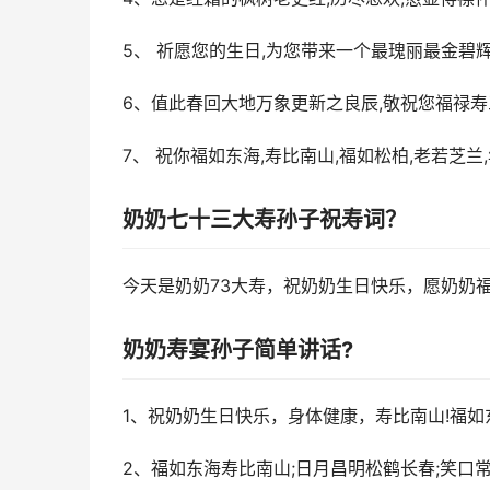
5、 祈愿您的生日,为您带来一个最瑰丽最金碧
6、值此春回大地万象更新之良辰,敬祝您福禄寿三
7、 祝你福如东海,寿比南山,福如松柏,老若芝兰
奶奶七十三大寿孙子祝寿词？
今天是奶奶73大寿，祝奶奶生日快乐，愿奶奶
奶奶寿宴孙子简单讲话?
1、祝奶奶生日快乐，身体健康，寿比南山!福
2、福如东海寿比南山;日月昌明松鹤长春;笑口