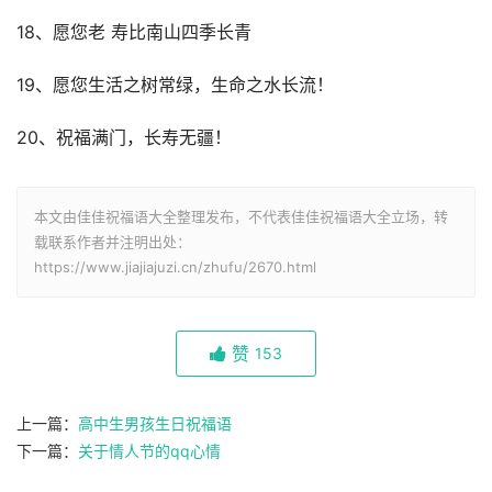
18、愿您老 寿比南山四季长青
19、愿您生活之树常绿，生命之水长流！
20、祝福满门，长寿无疆！
本文由佳佳祝福语大全整理发布，不代表佳佳祝福语大全立场，转
载联系作者并注明出处：
https://www.jiajiajuzi.cn/zhufu/2670.html
赞
153
上一篇：
高中生男孩生日祝福语
下一篇：
关于情人节的qq心情