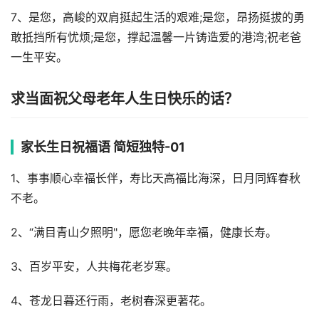
7、是您，高峻的双肩挺起生活的艰难;是您，昂扬挺拔的勇
敢抵挡所有忧烦;是您，撑起温馨一片铸造爱的港湾;祝老爸
一生平安。
求当面祝父母老年人生日快乐的话？
家长生日祝福语 简短独特-01
1、事事顺心幸福长伴，寿比天高福比海深，日月同辉春秋
不老。
2、“满目青山夕照明"，愿您老晚年幸福，健康长寿。
3、百岁平安，人共梅花老岁寒。
4、苍龙日暮还行雨，老树春深更著花。