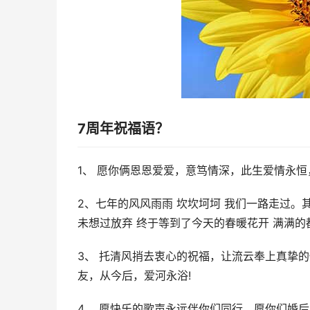
7周年祝福语？
1、 愿你俩恩恩爱爱，意笃情深，此生爱情永恒
2、七年的风风雨雨 坎坎坷坷 我们一路走过。
未想过放弃 终于等到了今天的春暖花开 满满的
3、 托清风捎去衷心的祝福，让流云奉上真挚
友，从今后，爱河永浴!
4、 愿快乐的歌声永远伴你们同行，愿你们婚