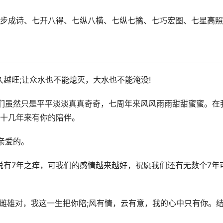
步成诗、七开八得、七纵八横、七纵七擒、七巧宏图、七星高照
越旺;让众水也不能熄灭，大水也不能淹没!
们虽然只是平平淡淡真真奇奇，七周年来风风雨雨甜甜蜜蜜。在
十几年来有你的陪伴。
亲爱的。
说有7年之痒，可我们的感情越来越好，祝愿我们还有无数个7年
，雌雄对，我这一生把你陪;风有情，云有意，我的心中只有你。