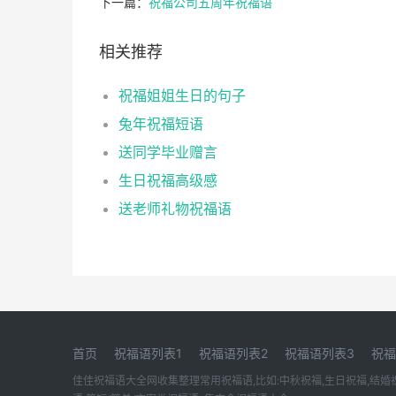
下一篇：
祝福公司五周年祝福语
相关推荐
祝福姐姐生日的句子
兔年祝福短语
送同学毕业赠言
生日祝福高级感
送老师礼物祝福语
首页
祝福语列表1
祝福语列表2
祝福语列表3
祝福
佳佳祝福语大全网收集整理常用祝福语,比如:中秋祝福,生日祝福,结婚祝福