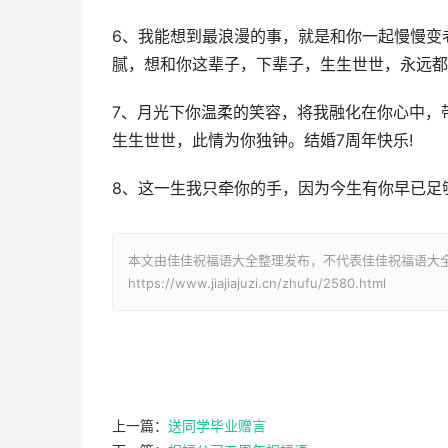
6、我能想到最浪漫的事，就是和你一起慢慢变
腻，想和你这辈子，下辈子，生生世世，永远都
7、月光下你温柔的笑容，将我融化在你心中，
生生世世，此情为你独钟。结婚7周年快乐!
8、这一生我只牵你的手，因为今生有你早已足
本文由佳佳祝福语大全整理发布，不代表佳佳祝福语大
https://www.jiajiajuzi.cn/zhufu/2580.html
上一篇：
送同学毕业赠言