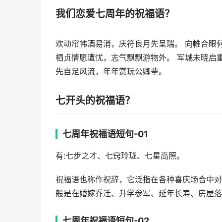
我们恋爱七周年的祝福语？
欢动帘帏酒易消，庆符良月先呈瑞。 向帷合眼
栖贞情愿遭忧，志气飘飘游物外。 军城未晓启
先自足风流，年年赏玩公卿辈。
七开头的祝福语？
七周年祝福语短句-01
有:七步之才、七窍玲珑、七星⾼照。
祝福语也称作祝辞，它泛指在各种喜庆场合中对
般是在婚嫁乔迁、升学参军、延年长寿、房屋落
七周年祝福语短句-02