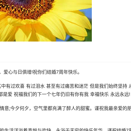
，爱心与日俱增!祝你们结婚7周年快乐。
其中有过欢喜 有过泪水 甚至有过痛苦和迷茫 但是我们始终坚持 
都是爱 祝福我们的下一个七年仍旧有你有我 幸福快乐 永远永远!
的情意;今夕何夕，空气里都充满了醉人的甜蜜。谨祝我最亲爱的
后的生活洋溢着喜悦与欢快，永浴于无穷的快乐年华。谨祝结婚7