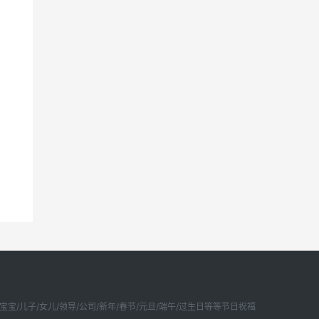
宝/儿子/女儿/领导/公司/新年/春节/元旦/端午/过生日等等节日祝福