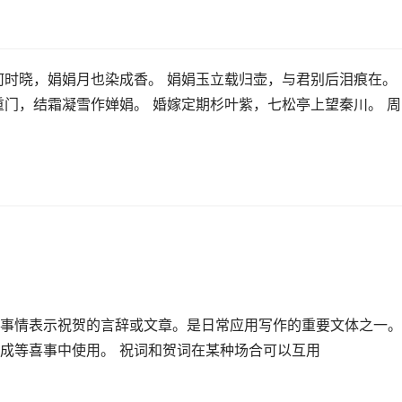
何时晓，娟娟月也染成香。 娟娟玉立载归壶，与君别后泪痕在。 
重门，结霜凝雪作婵娟。 婚嫁定期杉叶紫，七松亭上望秦川。 周
事情表示祝贺的言辞或文章。是日常应用写作的重要文体之一。
成等喜事中使用。 祝词和贺词在某种场合可以互用