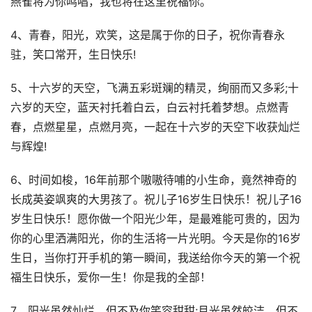
燕雀将为你鸣唱，我也将在这里祝福你。
4、青春，阳光，欢笑，这是属于你的日子，祝你青春永
驻，笑口常开，生日快乐!
5、十六岁的天空，飞满五彩斑斓的精灵，绚丽而又多彩;十
六岁的天空，蓝天衬托着白云，白云衬托着梦想。点燃青
春，点燃星星，点燃月亮，一起在十六岁的天空下收获灿烂
与辉煌!
6、时间如梭，16年前那个嗷嗷待哺的小生命，竟然神奇的
长成英姿飒爽的大男孩了。祝儿子16岁生日快乐！祝儿子16
岁生日快乐！愿你做一个阳光少年，是最难能可贵的，因为
你的心里洒满阳光，你的生活将一片光明。今天是你的16岁
生日，当你打开手机的第一瞬间，我送给你今天的第一个祝
福生日快乐，爱你一生！你是我的全部！
7、阳光虽然灿烂，但不及你笑容甜甜;月光虽然皎洁，但不