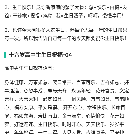
2、生日快乐！送你香喷喷的蟹子大餐：葱+快乐+白糖+友
谊+干辣椒+祝福+鸡精+我=生日蟹子，呵呵，慢慢享用！
3、也许今天有很多人过生日，但每个人每一年的生日都只
有一次，所以我告诉自己每一年的今天都要祝你生日快乐！
十六岁高中生生日祝福-04
高中男生生日祝福语有:
身体健康、万事如意、笑口常开、百事可乐、吉祥如意、好
事连连、心想事成、寿与天齐、永远年轻、花开富贵、文定
吉祥，大吉大利、必定如意，一帆风顺、万事如意、事事顺
心、福寿安康、平安是福、.开开心心、幸福快乐、长命百
岁、福如东海、寿比南山、金玉满堂、心情愉快、花开如
梦、好运连连、生日快乐、时时开心、天天快乐、岁岁平
安、年年好运、一生幸福、人见人爱、吉祥康乐、平安快