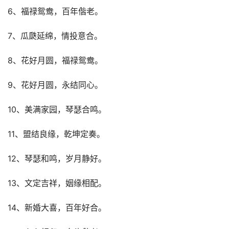
6、福禄鸳鸯，百年偕老。
7、瓜瓞延绵，情投意合。
8、花好月圆，福禄鸳鸯。
9、花好月圆，永结同心。
10、美满家园，琴瑟合鸣。
11、盟结良缘，乾坤定奏。
12、琴瑟和鸣，岁月静好。
13、文定吉祥，姻缘相配。
14、新婚大喜，百年好合。