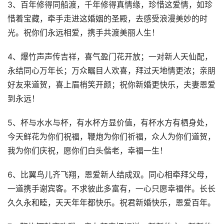
3、百年修得同船渡，千年修得真情缘，珍惜这爱情，如珍
惜着宝藏，牵手走进这婚姻的圣殿，去感受浪漫美妙的时
光。祝你们永远相爱，携手共渡美丽人生！
4、爆竹声声传吉祥，喜气盈门花开放；一对新人天仙配，
永结同心万年长；万众瞩目人欢喜，拜过天地情更浓；亲朋
好友来道贺，喜上眉梢笑开颜；祝你新婚更快乐，夫妻恩爱
到永远！
5、杯与水水与杯，有水杯方显价值，有杯水方有栖身处，
今天鲜花为你们祝福，鞭炮为你们祈福，众人为你们道贺，
我为你们庆祝，愿你们白头偕老，幸福一生！
6、比翼鸟儿齐飞翔，恩爱新人结成双。同心相牵拜父母，
一道携手谢宾客。不求彼此多富有，一心只愿幸福伴。长长
久久永和睦，天天年年都快乐。祝君新婚快乐，恩爱百年。