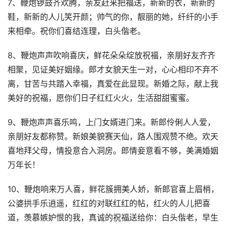
7、鞭炮锣鼓齐欢腾，亲友赶来把福送，新新的衣，新新的
鞋，新新的人儿笑开颜；帅气的你，靓丽的她，纤纤的小手
来相牵。祝你们喜结连理，白头偕老。
8、鞭炮声声吹响喜庆，鲜花朵朵绽放祝福，亲朋好友齐齐
相聚，见证美好姻缘。郎才女貌天生一对，心心相印不弃不
离，甘苦与共踏入幸福，真爱在此显现。新婚之际，献上我
美好的祝福，愿你们日子红红火火，生活甜甜蜜蜜。
9、鞭炮声声喜乐鸣，上门女婿进门来。新郎伶俐人人爱，
亲朋好友都称赞。新娘美貌赛天仙，路人围观赞不绝。欢天
喜地拜父母，情投意合入洞房。郎情妾意看不够，美满婚姻
万年长！
10、鞭炮响来万人喜，鲜花簇拥美人娇，新郎官喜上眉梢，
公婆拱手乐逍遥，红红的对联红红的帖，红火的人儿把喜
道，羡慕嫉妒恨的我，真诚的祝福送给你：白头偕老，早生