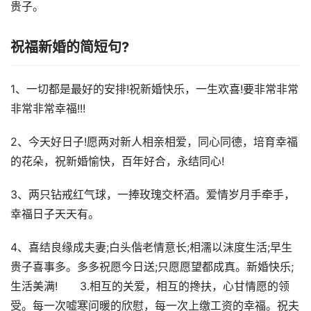
贵子。
祝福新婚的简短句?
1、一切都是最好的安排!祝新婚快乐，一生欢喜!要非常非常
非常非常幸福!!!
2、今天好日子!愿两对新人相亲相爱，同心同德，培育幸福
的花朵，祝新婚愉快，百年好合，永结同心!
3、两只钻戒红气球，一捧玫瑰交杯酒。爱情岁月手牵手，
幸福日子天天有。
4、喜结良缘成夫妻;白头偕老情意长;相濡以沫度生活;早生
贵子喜事多。多多祝愿今日送;只愿愿望都成真。新婚快乐;
生活美满! 3.相互的关爱，相互的搀扶，心甘情愿的领
受。每一次嘘寒问暖的欣慰，每一次上缴工资的幸福。祝夫