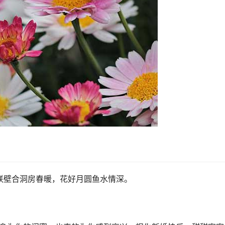
联壁合洞房春暖，花好月圆鱼水情深。