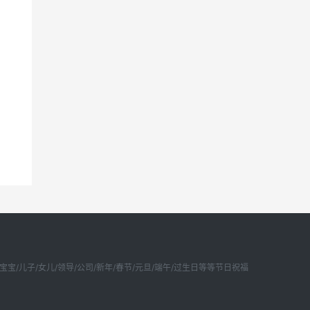
宝/儿子/女儿/领导/公司/新年/春节/元旦/端午/过生日等等节日祝福