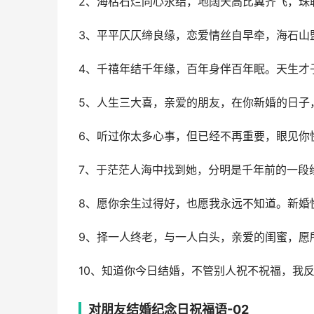
2、海枯石烂同心永结，地阔天高比翼齐飞，珠
3、平平仄仄缔良缘，恋爱情丝自早牵，海石山
4、千禧年结千年缘，百年身伴百年眠。天生才
5、人生三大喜，亲爱的朋友，在你新婚的日子
6、听过你太多心事，但已经不再重要，眼见你
7、于茫茫人海中找到她，分明是千年前的一段
8、愿你余生过得好，也愿我永远不知道。新婚
9、择一人终老，与一人白头，亲爱的闺蜜，愿
10、知道你今日结婚，不管别人祝不祝福，我
对朋友结婚纪念日祝福语-02