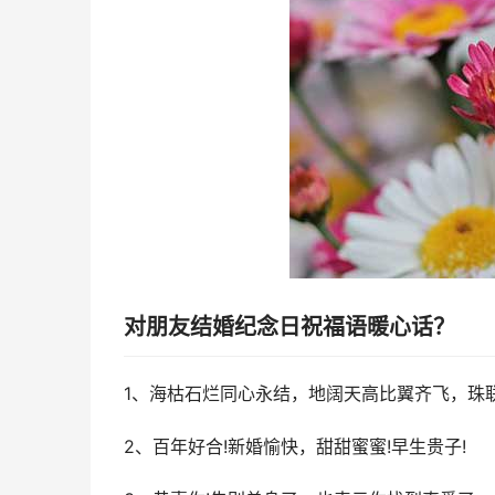
对朋友结婚纪念日祝福语暖心话？
1、海枯石烂同心永结，地阔天高比翼齐飞，珠
2、百年好合!新婚愉快，甜甜蜜蜜!早生贵子!