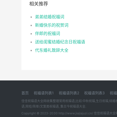
相关推荐
弟弟结婚祝福词
新婚快乐的祝贺词
伴郎的祝福词
送给闺蜜结婚纪念日祝福语
代东婚礼致辞大全
首页
祝福语列表1
祝福语列表2
祝福语列表3
祝福
佳佳祝福语大全网收集整理常用祝福语,比如:中秋祝福,生日祝福,结婚祝福
语,简短/简单/文案类祝福语, 集古今祝福语大全.
Copyright © 2023-2030 http://www.jiajiajuzi.cn/ 