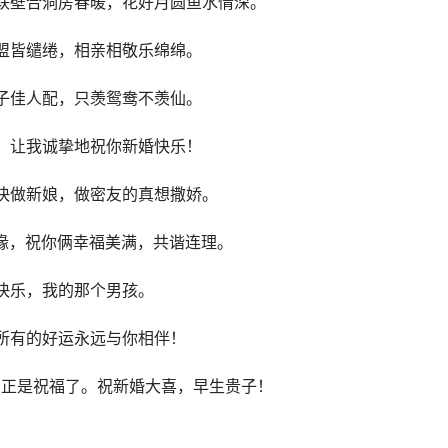
联壁合洞房春暖，花好月圆鱼水情深。
盟皆缱绻，相亲相敬乐绵绵。
子佳人配，只羡鸳鸯不羡仙。
，让我诚挚地祝你新婚快乐！
快做新娘，做密友的真想撒娇。
缘，祝你俩幸福美满，共谐连理。
快乐，我的那个男孩。
所有的好运永远与你相伴！
反正是祝福了。祝新婚大喜，早生贵子！