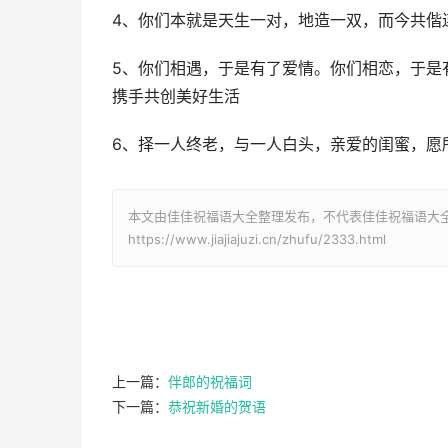
4、你们本就是天生一对，地造一双，而今共偕
5、你们相遇，于是有了爱情。你们相恋，于是
携手共创美好生活
6、择一人终老，与一人白头，亲爱的闺蜜，愿
本文由佳佳祝福语大全整理发布，不代表佳佳祝福语大
https://www.jiajiajuzi.cn/zhufu/2333.html
上一篇：
伴郎的祝福词
下一篇：
恭祝新婚的贺语