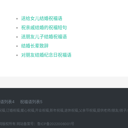
送给女儿结婚祝福语
祝亲戚结婚的祝福短句
送朋友儿子结婚祝福语
结婚长辈致辞
对朋友结婚纪念日祝福语
语列表4
祝福语列表5
,订婚祝福,暖心祝福,开业祝福,新年祝福,退休祝福,父亲节祝福,提供老师/朋友/孩子/宝
佳佳祝福语大全网版权所有 网站备案号：鲁ICP备2022006001号