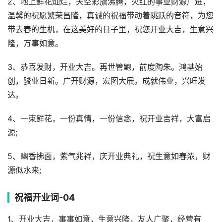
2、地上鲜花灿烂，天空彩旗沸腾，火红的事业财源广进，
温馨的祝愿繁荣昌隆，真诚的祝福带动着跳跃的音符，为您
带去春的生机，在这美好的日子里，祝您开业大吉，生意兴
隆，万事如意。
3、恭喜发财，开业大吉。再世管鲍，前度陶朱。鸿基始
创，骏业日新。广开财源，宏图大展。成就伟业，兴旺发
达。
4、一束鲜花，一份真情，一份信念，祝开业吉祥，大富启
源;
5、幽香拂面，紫气兆祥，庆开业典礼，祝生意如春浓，财
源似水来;
祝福开业词-04
1、开业大吉，事事如意，生意兴隆，友人广聚，经营有