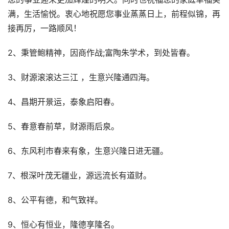
满，生活愉悦。衷心地祝愿您事业蒸蒸日上，前程似锦，再
接再厉，一路顺风！
2、秉管鲍精神，因商作战;富陶朱学术，到处皆春。
3、财源滚滚达三江 ，生意兴隆通四海。
4、昌期开景运，泰象启阳春。
5、春意春前草，财源雨后泉。
6、东风利市春来有象，生意兴隆日进无疆。
7、根深叶茂无疆业，源远流长有道财。
8、公平有德，和气致祥。
9、恒心有恒业，隆德享隆名。